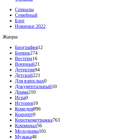
Сериалы
Семейный
Блог
Новинки 2022
Жанры
Биография
12
Боевик
274
Вестерн
16
Военный
21
Детектив
94
Детский
221
Для взрослых
0
Документальный
10
Драма
210
Игра
0
История
19
Комедия
896
Концерт
0
Короткометражка
763
Криминал
56
Мелодрама
101
Музыка
48