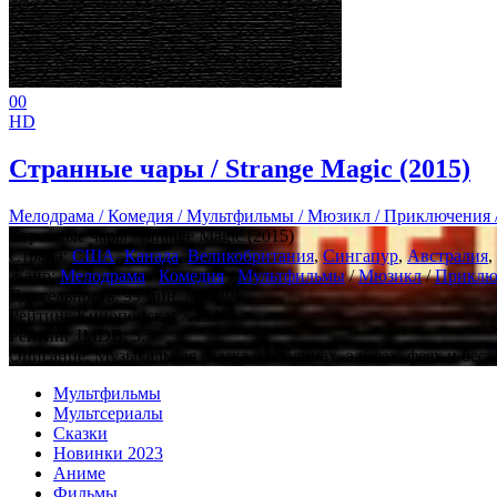
0
0
HD
Странные чары / Strange Magic (2015)
Мелодрама / Комедия / Мультфильмы / Мюзикл / Приключения /
Странные чары / Strange Magic (2015)
Страна:
США
,
Канада
,
Великобритания
,
Сингапур
,
Австралия
,
Жанр:
Мелодрама
/
Комедия
/
Мультфильмы
/
Мюзикл
/
Приклю
Длительность:
99 мин. / 01:39
Рейтинг Кинопоиска:
7.133
Рейтинг IMDB:
5.7
Описание: Музыкальная сказка о гоблинах, эльфах, феях и беса
Мультфильмы
Мультсериалы
Сказки
Новинки 2023
Аниме
Фильмы