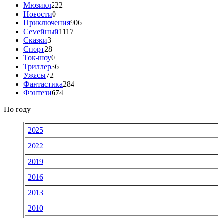
Мюзикл
222
Новости
0
Приключения
906
Семейный
1117
Сказки
3
Спорт
28
Ток-шоу
0
Триллер
36
Ужасы
72
Фантастика
284
Фэнтези
674
По году
2025
2022
2019
2016
2013
2010