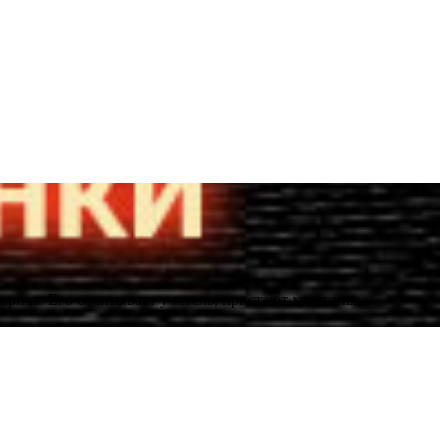
ериха. Его отчитывает учитель, пристают хулиганы,