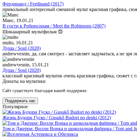
Фердинанд / Ferdinand (2017)
прикольный интересный смешной мульт красивая графика, сюж
Маис
, 19.01.21
В гости к Робинсонам / Meet the Robinsons (2007)
Шикааарный мультфильм 😍
multo
, 16.01.21
Душа / Soul (2020)
andrewvesnin, да, сам смотрел - заставляет задуматься, а не зря 
andrewvesnin
, 15.01.21
Душа / Soul (2020)
классный красивый мультик очень красивая графика, сюжет с 
Донаты на мультики
Сайт существует благодаря вашей поддержке.
Поддержать нас
Популярное
Жизнь Будори Гуско / Gusukô Budori no denki (2012)
Том и Джерри: Вилли Вонка и шоколадная фабрика / Tom and Jerr