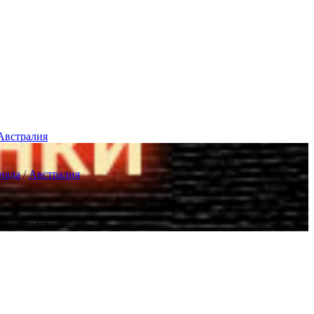
 Австралия
нада
/
Австралия
есятилетий.......