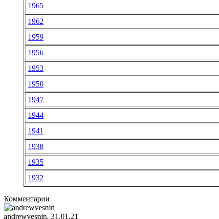
1965
1962
1959
1956
1953
1950
1947
1944
1941
1938
1935
1932
Комментарии
andrewvesnin
, 31.01.21