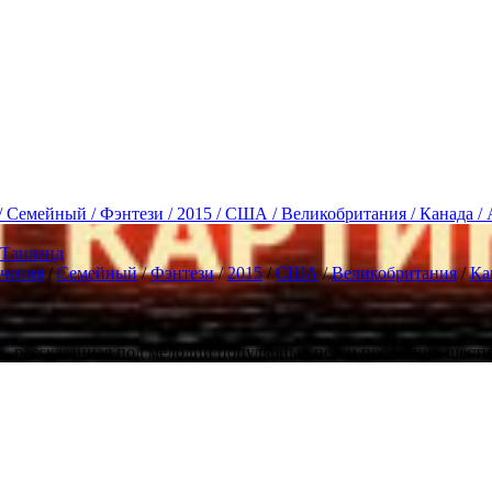
 Семейный / Фэнтези / 2015 / США / Великобритания / Канада /
Таиланд
чения
/
Семейный
/
Фэнтези
/
2015
/
США
/
Великобритания
/
Ка
х, рассказанная под мелодии популярных песен последних шести д