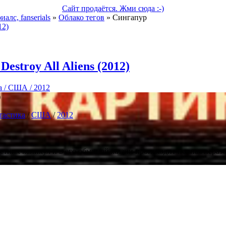
Сайт продаётся. Жми сюда :-)
алс, fanserials
»
Облако тегов
» Сингапур
estroy All Aliens (2012)
а / США / 2012
)
тастика
/
США
/
2012
етних каникул и в его обычной жизни происходит полная неразб