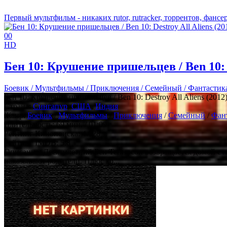
Первый мультфильм - никаких rutor, rutracker, торрентов, фансери
0
0
HD
Бен 10: Крушение пришельцев / Ben 10: D
Боевик / Мультфильмы / Приключения / Семейный / Фантастик
Бен 10: Крушение пришельцев / Ben 10: Destroy All Aliens (2012
Страна:
Сингапур
,
США
,
Индия
Жанр:
Боевик
/
Мультфильмы
/
Приключения
/
Семейный
/
Фан
Длительность:
69 мин. / 01:09
Рейтинг Кинопоиска:
4.928
Рейтинг IMDB:
5.8
Описание: Десятилетний Бен Теннисон возвращается домой с л
наказывают родители. Плюс ко...