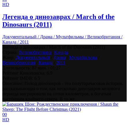
HD
Легенда о динозаврах / March of the
Dinosaurs (2011)
Документальный / Драма / Мультфильмы / Великобритания /
Канада / 2011
Легенда о динозаврах / March of the Dinosaurs (2011)
Страна:
Великобритания
,
Канада
Жанр:
Документальный
/
Драма
/
Мультфильмы
/
Великобритания
/
Канада
/
2011
Длительность:
87 мин. / 01:27
Рейтинг Кинопоиска:
6.9
Рейтинг IMDB:
6.5
Описание: Поход динозавров - это полуторачасовая история,
рассказывающая о том, как несколько динозавров мелового
периода мигрировали на сотни километров, к богатым
пастбищам крайнего севера. В то же...
0
0
HD