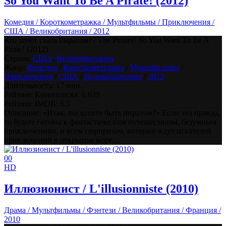
So You Want To Be A Pirate! (2012)
Комедия / Короткометражка / Мультфильмы / Приключения /
США / Великобритания / 2012
Кто хочет стать пиратом? / The Pirates! So You Want To Be A
Pirate! (2012)
Страна:
США
,
Великобритания
Жанр:
Комедия
/
Короткометражка
/
Мультфильмы
/
Приключения
/
США
/
Великобритания
/
2012
Длительность:
17 мин.
Рейтинг Кинопоиска:
6.639
Рейтинг IMDB:
6.5
Описание: «Итак, вы хотите быть пиратом?» Если это правда,
то будьте готовы к фантастическим путешествиям, безумным
приключениям, и всем сюрпризам, которые ждут искателей
приключений в открытом море....
0
0
HD
Иллюзионист / L'illusionniste (2010)
Драма / Мультфильмы / Фэнтези / Великобритания / Франция /
2010