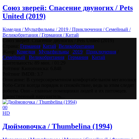
Союз зверей: Спасение двуногих / Pets
United (2019)
Комедия / Мультфильмы / 2019 / Приключения / Семейный /
Великобритания / Германия / Китай
Союз зверей: Спасение двуногих / Pets United (2019)
Страна:
Германия
,
Китай
,
Великобритания
Жанр:
Комедия
/
Мультфильмы
/
2019
/
Приключения
/
Семейный
/
Великобритания
/
Германия
/
Китай
Длительность:
89 мин. / 01:29
Рейтинг Кинопоиска:
6.848
Рейтинг IMDB:
3.7
Описание: В суперсовременном комфортабельном мегаполисе
Робо-Сити всегда порядок и спокойствие, ведь за этим следят
роботы. Они – главные помощники людей и их питомцев.
Единственный нарушитель...
0
0
HD
Дюймовочка / Thumbelina (1994)