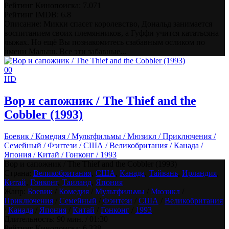
Рейтинг Кинопоиска:
7.071
Рейтинг IMDB:
6.8
Описание: Микки спасет королевство, Дональд занимается
воспитанием своих племянников, а Гуффи учится кататьсяна
лыжах. Но ещё Вы познакомитесь сзабавным осликом по
имени Малыш. Все эти забавные...
0
0
HD
Вор и сапожник / The Thief and the
Cobbler (1993)
Боевик / Комедия / Мультфильмы / Мюзикл / Приключения /
Семейный / Фэнтези / США / Великобритания / Канада /
Япония / Китай / Гонконг / 1993
Вор и сапожник / The Thief and the Cobbler (1993)
Страна:
Великобритания
,
США
,
Канада
,
Тайвань
,
Ирландия
,
Китай
,
Гонконг
,
Таиланд
,
Япония
Жанр:
Боевик
/
Комедия
/
Мультфильмы
/
Мюзикл
/
Приключения
/
Семейный
/
Фэнтези
/
США
/
Великобритания
/
Канада
/
Япония
/
Китай
/
Гонконг
/
1993
Длительность:
90 мин. / 01:30
Рейтинг Кинопоиска:
6.338