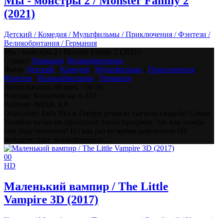
Мы - монстры 2 / Monster Family 2
(2021)
Детский / Комедия / Мультфильмы / Приключения / Фэнтези /
Великобритания / Германия
Мы - монстры 2 / Monster Family 2 (2021)
Страна:
Германия
,
Великобритания
Жанр:
Детский
/
Комедия
/
Мультфильмы
/
Приключения
/
Фэнтези
/
Великобритания
/
Германия
Длительность:
90 мин. / 01:30
Рейтинг Кинопоиска:
6.433
Рейтинг IMDB:
4.8
Описание: Баба Яга и Горбун решили сыграть свадьбу! Семья
Уишбон точно не пропустит такой праздник, так как теперь
они родственники! Но как раз во время церемонии НЕ
молодую пару возлюбленных...
0
0
HD
Маленький вампир / The Little
Vampire 3D (2017)