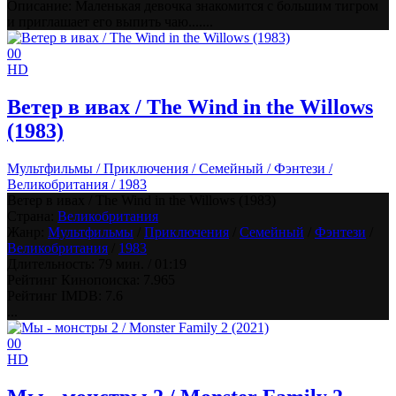
Описание: Маленькая девочка знакомится с большим тигром
и приглашает его выпить чаю.......
0
0
HD
Ветер в ивах / The Wind in the Willows
(1983)
Мультфильмы / Приключения / Семейный / Фэнтези /
Великобритания / 1983
Ветер в ивах / The Wind in the Willows (1983)
Страна:
Великобритания
Жанр:
Мультфильмы
/
Приключения
/
Семейный
/
Фэнтези
/
Великобритания
/
1983
Длительность:
79 мин. / 01:19
Рейтинг Кинопоиска:
7.965
Рейтинг IMDB:
7.6
...
0
0
HD