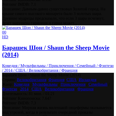
Рейтинг IMDB:
7.1
Описание: Давным-давно существовал Золотой город. На
крыше самого высокого минарета было 3 золотых шара.
Древние мудрецы предсказали, что если 3 шара исчезнут,
будет нарушена гармония и город может...
0
0
HD
Барашек Шон / Shaun the Sheep Movie
(2014)
Комедия / Мультфильмы / Приключения / Семейный / Фэнтези
/ 2014 / США / Великобритания / Франция
Барашек Шон / Shaun the Sheep Movie (2014)
Страна:
Великобритания
,
Франция
,
США
,
Ирландия
Жанр:
Комедия
/
Мультфильмы
/
Приключения
/
Семейный
/
Фэнтези
/
2014
/
США
/
Великобритания
/
Франция
Длительность:
81 мин. / 01:21
Рейтинг Кинопоиска:
7.647
Рейтинг IMDB:
7.3
Описание: Мирная жизнь маленькой овцефермы оказывается
под угрозой, когда в результате очередной проказы