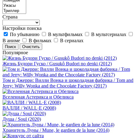
Страна
Настройки поиска
По убыванию
В мультфильмах
В мультсериалах
В аниме
В фильмах
В сериалах
Популярное
Жизнь Будори Гуско / Gusukô Budori no denki (2012)
Том и Джерри: Вилли Вонка и шоколадная фабрика / Tom and
Jerry: Willy Wonka and the Chocolate Factory (2017)
Вселенная Астерикса и Обеликса
ВАЛЛИ / WALL·E (2008)
Душа / Soul (2020)
Хранитель Луны / Mune, le gardien de la lune (2014)