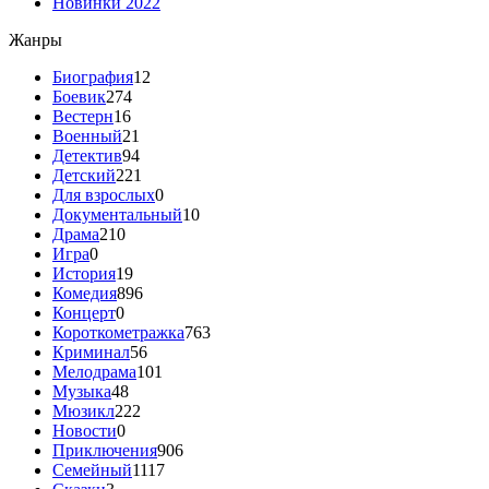
Новинки 2022
Жанры
Биография
12
Боевик
274
Вестерн
16
Военный
21
Детектив
94
Детский
221
Для взрослых
0
Документальный
10
Драма
210
Игра
0
История
19
Комедия
896
Концерт
0
Короткометражка
763
Криминал
56
Мелодрама
101
Музыка
48
Мюзикл
222
Новости
0
Приключения
906
Семейный
1117