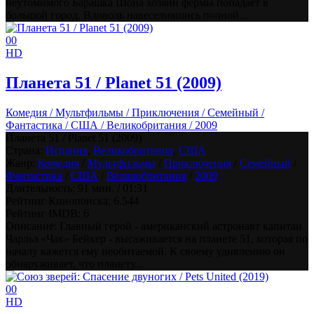
неутомимого Барашка Шона хозяин фермы попадает в
большой город. Вдоволь навеселившись полной...
0
0
HD
Планета 51 / Planet 51 (2009)
Комедия / Мультфильмы / Приключения / Семейный /
Фантастика / США / Великобритания / 2009
Планета 51 / Planet 51 (2009)
Страна:
Испания
,
Великобритания
,
США
Жанр:
Комедия
/
Мультфильмы
/
Приключения
/
Семейный
/
Фантастика
/
США
/
Великобритания
/
2009
Длительность:
91 мин. / 01:31
Рейтинг Кинопоиска:
6.544
Рейтинг IMDB:
6
Описание: Главный герой - американский астронавт капитан
Чарльз «Чак» Бейкер - высаживается на планете 51, которая по
началу кажется ему необитаемой. К своему удивлению он
обнаруживает, что планету...
0
0
HD