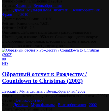
Иллюзионист / L'illusionniste (2010)
Страна:
Франция
,
Великобритания
Жанр:
Драма
/
Мультфильмы
/
Фэнтези
/
Великобритания
/
Франция
/
2010
Длительность:
90 мин. / 01:30
Рейтинг Кинопоиска:
7.631
Рейтинг IMDB:
7.5
Описание: Действие мультфильма разворачивается в
Шотландии, в конце 1950-х гг. Сюжет вращается вокруг
злоключений фокусника, который попадает в закрытое
сообщество и встречает девушку, которая...
0
0
HD
Обратный отсчет к Рождеству /
Countdown to Christmas (2002)
Детский / Мультфильмы / Великобритания / 2002
Обратный отсчет к Рождеству / Countdown to Christmas (2002)
Страна:
Великобритания
Жанр:
Детский
/
Мультфильмы
/
Великобритания
/
2002
Длительность:
94 мин. / 01:34