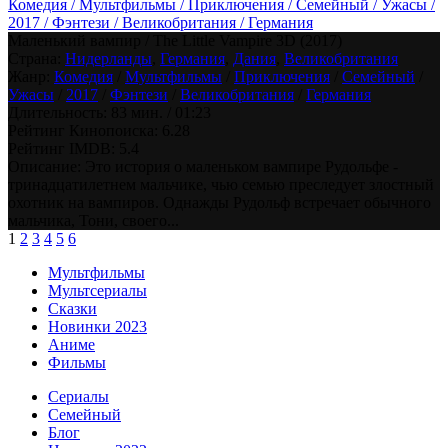
Комедия / Мультфильмы / Приключения / Семейный / Ужасы /
2017 / Фэнтези / Великобритания / Германия
Маленький вампир / The Little Vampire 3D (2017)
Страна:
Нидерланды
,
Германия
,
Дания
,
Великобритания
Жанр:
Комедия
/
Мультфильмы
/
Приключения
/
Семейный
/
Ужасы
/
2017
/
Фэнтези
/
Великобритания
/
Германия
Длительность:
83 мин. / 01:23
Рейтинг Кинопоиска:
6.28
Рейтинг IMDB:
5.4
Описание: Это история о маленьком вампире Рудольфе -
тринадцатилетнем мальчике, чью семью преследует злостный
охотник на вампиров. Однажды Рудольф встречает обычного
мальчика, Тони, своего...
1
2
3
4
5
6
Мультфильмы
Мультсериалы
Сказки
Новинки 2023
Аниме
Фильмы
Сериалы
Семейный
Блог