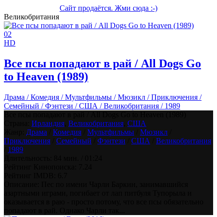
Сайт продаётся. Жми сюда :-)
Великобритания
0
2
HD
Все псы попадают в рай / All Dogs Go
to Heaven (1989)
Драма / Комедия / Мультфильмы / Мюзикл / Приключения /
Семейный / Фэнтези / США / Великобритания / 1989
Все псы попадают в рай / All Dogs Go to Heaven (1989)
Страна:
Ирландия
,
Великобритания
,
США
Жанр:
Драма
/
Комедия
/
Мультфильмы
/
Мюзикл
/
Приключения
/
Семейный
/
Фэнтези
/
США
/
Великобритания
/
1989
Длительность:
84 мин. / 01:24
Рейтинг Кинопоиска:
7.24
Рейтинг IMDB:
6.7
Описание: Пес по имени Чарли Баркин, занимавшийся
азартными играми, погибает от лап питбуля Тупорыла и
оказывается в раю - просто потому, что все псы обязательно
попадают в рай. Однако Чарли так...