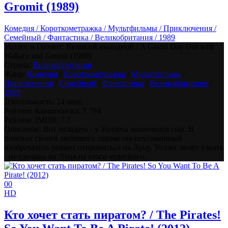
Gromit (1989)
Комедия / Короткометражка / Мультфильмы / Приключения /
Семейный / Фантастика / Великобритания / 1989
Уоллес и Громит: Великий выходной / A Grand Day Out with
Wallace and Gromit (1989)
Страна:
Великобритания
Жанр:
Комедия
/
Короткометражка
/
Мультфильмы
/
Приключения
/
Семейный
/
Фантастика
/
Великобритания
/
1989
Длительность:
24 мин.
Рейтинг Кинопоиска:
7.794
Рейтинг IMDB:
7.7
Описание: Вот незадача - у Уоллеса закончился сыр. В
поисках своего любимого лакомства неугомонный
изобретатель решает отправиться на Луну. Уоллес хочет узнать
- не сделана ли Луна из этого чудесного...
0
0
HD
Кто хочет стать пиратом? / The Pirates!