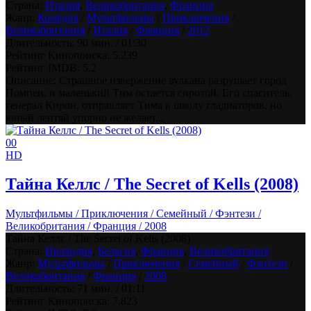
Страна:
Италия
,
Великобритания
,
Франция
Жанр:
Комедия
/
Мультфильмы
/
Приключения
/
Великобритания
/
Италия
/
Франция
/
2012
Длительность:
90 мин. / 01:30
Рейтинг Кинопоиска:
5.239
Рейтинг IMDB:
5.2
Описание: Страшное извержение вулкана разрушает город
Помпеи, и маленький Тим остается сиротой. Его спаситель,
генерал Кирон, отправляет Тима в школу гладиаторов, но
юный лентяй упорно не желает...
0
0
HD
Тайна Келлс / The Secret of Kells (2008)
Мультфильмы / Приключения / Семейный / Фэнтези /
Великобритания / Франция / 2008
Тайна Келлс / The Secret of Kells (2008)
Страна:
Ирландия
,
Бельгия
,
Франция
,
Великобритания
Жанр:
Мультфильмы
/
Приключения
/
Семейный
/
Фэнтези
/
Великобритания
/
Франция
/
2008
Длительность:
71 мин. / 01:11
Рейтинг Кинопоиска:
7.823