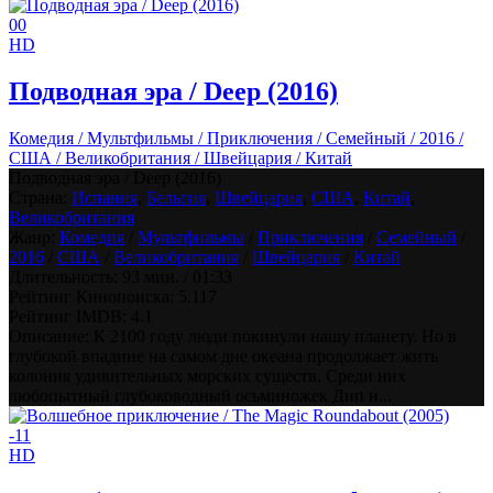
0
0
HD
Подводная эра / Deep (2016)
Комедия / Мультфильмы / Приключения / Семейный / 2016 /
США / Великобритания / Швейцария / Китай
Подводная эра / Deep (2016)
Страна:
Испания
,
Бельгия
,
Швейцария
,
США
,
Китай
,
Великобритания
Жанр:
Комедия
/
Мультфильмы
/
Приключения
/
Семейный
/
2016
/
США
/
Великобритания
/
Швейцария
/
Китай
Длительность:
93 мин. / 01:33
Рейтинг Кинопоиска:
5.117
Рейтинг IMDB:
4.1
Описание: К 2100 году люди покинули нашу планету. Но в
глубокой впадине на самом дне океана продолжает жить
колония удивительных морских существ. Среди них
любопытный глубоководный осьминожек Дип и...
-1
1
HD