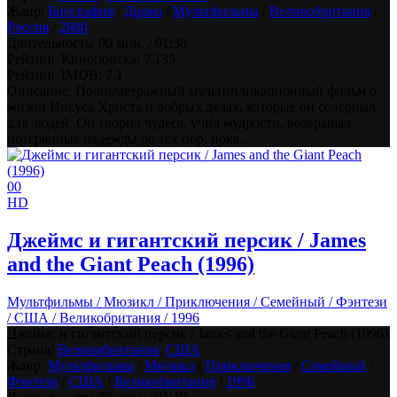
Жанр:
Биография
/
Драма
/
Мультфильмы
/
Великобритания
/
Россия
/
2000
Длительность:
90 мин. / 01:30
Рейтинг Кинопоиска:
7.135
Рейтинг IMDB:
7.1
Описание: Полнометражный мультипликационный фильм о
жизни Иисуса Христа и добрых делах, которые он совершал
для людей. Он творил чудеса, учил мудрости, возвращал
потерянные надежды до тех пор, пока...
0
0
HD
Джеймс и гигантский персик / James
and the Giant Peach (1996)
Мультфильмы / Мюзикл / Приключения / Семейный / Фэнтези
/ США / Великобритания / 1996
Джеймс и гигантский персик / James and the Giant Peach (1996)
Страна:
Великобритания
,
США
Жанр:
Мультфильмы
/
Мюзикл
/
Приключения
/
Семейный
/
Фэнтези
/
США
/
Великобритания
/
1996