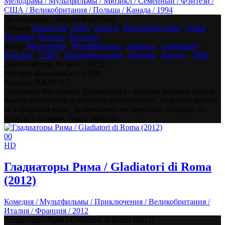
Мелодрама / Мультфильмы / Мюзикл / Семейный / Фэнтези /
США / Великобритания / Польша / Канада / 1994
Дюймовочка / Thumbelina (1994)
Страна:
Ирландия
,
США
,
Канада
,
Великобритания
,
Дания
,
Испания
,
Польша
,
Венгрия
Жанр:
Мелодрама
/
Мультфильмы
/
Мюзикл
/
Семейный
/
Фэнтези
/
США
/
Великобритания
/
Польша
/
Канада
/
1994
Длительность:
86 мин. / 01:26
Рейтинг Кинопоиска:
5.838
Рейтинг IMDB:
6.2
Описание: Маленькая Дюймовочка - храбрая девочка, она не
боится испытаний и опасных приключений, подстерегающих
ее в большом мире. Дюймовочка не перестает попадать из
огня да в полымя. После многих...
0
0
HD
Гладиаторы Рима / Gladiatori di Roma
(2012)
Комедия / Мультфильмы / Приключения / Великобритания /
Италия / Франция / 2012
Гладиаторы Рима / Gladiatori di Roma (2012)