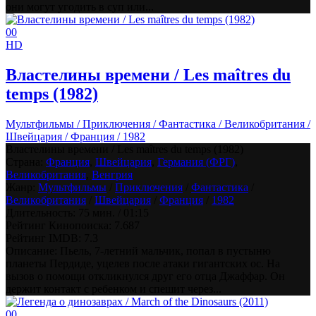
они могут угодить в суп или...
0
0
HD
Властелины времени / Les maîtres du
temps (1982)
Мультфильмы / Приключения / Фантастика / Великобритания /
Швейцария / Франция / 1982
Властелины времени / Les maîtres du temps (1982)
Страна:
Франция
,
Швейцария
,
Германия (ФРГ)
,
Великобритания
,
Венгрия
Жанр:
Мультфильмы
/
Приключения
/
Фантастика
/
Великобритания
/
Швейцария
/
Франция
/
1982
Длительность:
75 мин. / 01:15
Рейтинг Кинопоиска:
7.687
Рейтинг IMDB:
7.3
Описание: Пьель, 7-летний мальчик, попал в пустыню
планеты Пердиде, уцелев после атаки гигантских ос. На
вызов о помощи откликнулся друг его отца Джаффар. Он
держит контакт с ребенком и спешит через...
0
0