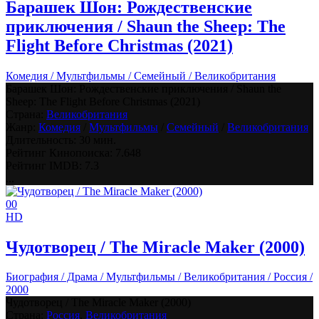
Барашек Шон: Рождественские
приключения / Shaun the Sheep: The
Flight Before Christmas (2021)
Комедия / Мультфильмы / Семейный / Великобритания
Барашек Шон: Рождественские приключения / Shaun the
Sheep: The Flight Before Christmas (2021)
Страна:
Великобритания
Жанр:
Комедия
/
Мультфильмы
/
Семейный
/
Великобритания
Длительность:
30 мин.
Рейтинг Кинопоиска:
7.648
Рейтинг IMDB:
7.3
...
0
0
HD
Чудотворец / The Miracle Maker (2000)
Биография / Драма / Мультфильмы / Великобритания / Россия /
2000
Чудотворец / The Miracle Maker (2000)
Страна:
Россия
,
Великобритания