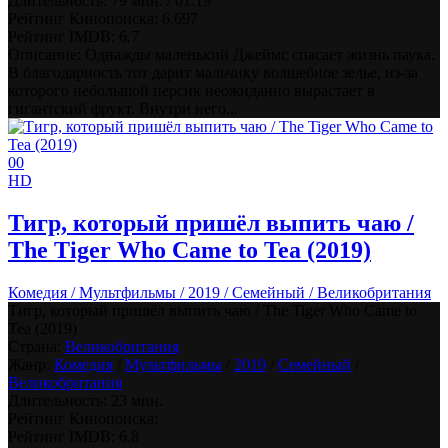
Длительность:
79 мин. / 01:19
Рейтинг Кинопоиска:
6.697
Рейтинг IMDB:
6.7
Описание: Однажды маленький Джеймс спасает жизнь паука.
В благодарность тот дарит мальчику волшебное зелье, из-за
которого небольшой персик неожиданно вырастает в
гигантский фрукт. Внутри него...
0
0
HD
Тигр, который пришёл выпить чаю /
The Tiger Who Came to Tea (2019)
Комедия / Мультфильмы / 2019 / Семейный / Великобритания
Тигр, который пришёл выпить чаю / The Tiger Who Came to
Tea (2019)
Страна:
Великобритания
Жанр:
Комедия
/
Мультфильмы
/
2019
/
Семейный
/
Великобритания
Длительность:
23 мин.
Рейтинг Кинопоиска:
Рейтинг IMDB:
6.8