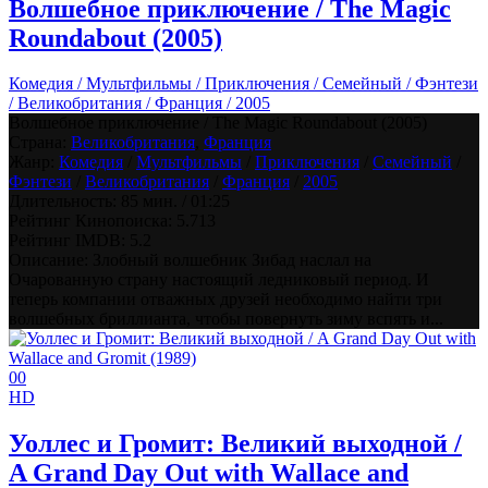
Волшебное приключение / The Magic
Roundabout (2005)
Комедия / Мультфильмы / Приключения / Семейный / Фэнтези
/ Великобритания / Франция / 2005
Волшебное приключение / The Magic Roundabout (2005)
Страна:
Великобритания
,
Франция
Жанр:
Комедия
/
Мультфильмы
/
Приключения
/
Семейный
/
Фэнтези
/
Великобритания
/
Франция
/
2005
Длительность:
85 мин. / 01:25
Рейтинг Кинопоиска:
5.713
Рейтинг IMDB:
5.2
Описание: Злобный волшебник Зибад наслал на
Очарованную страну настоящий ледниковый период. И
теперь компании отважных друзей необходимо найти три
волшебных бриллианта, чтобы повернуть зиму вспять и...
0
0
HD
Уоллес и Громит: Великий выходной /
A Grand Day Out with Wallace and