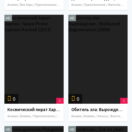
Аниме / Вестерн / Приключения / Фэнтези / Япония / 1972
Аниме / Приключения / Фэнтези / Япония / 1974
HD
HD
0
0
Космический пират Харлок / Space Pirate Captain Harlock (2013)
Обитель зла: Вырождение / Biohazard: Degeneration (2008)
Аниме / Боевик / Приключения / Фантастика / 2013 / Япония
Аниме / Боевик / Ужасы / Фантастика / Япония / 2008
HD
HD