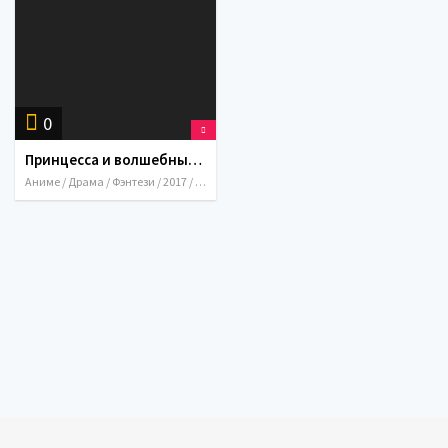
0
Принцесса и волшебный планшет / Hirune Hime: Shiranai Watashi no Monogatari (2017)
Аниме / Драма / Фэнтези / 2017 / Япония