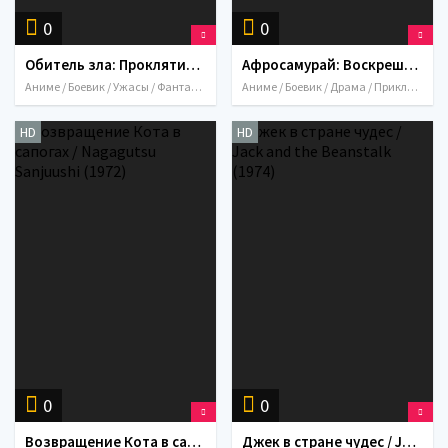
0
0
Обитель зла: Проклятие / Biohazard: Damnation (2012)
Афросамурай: Воскрешение / Afro Samurai: Resurrection (2009)
Аниме / Боевик / Ужасы / Фантастика / Япония / 2012
Аниме / Боевик / Драма / Приключения / Фантастика / Фэнтези / США / Япония / 2009
HD
HD
0
0
Возвращение Кота в сапогах / Nagagutsu Sanjuushi (1972)
Джек в стране чудес / Jack and the Beanstalk (1974)