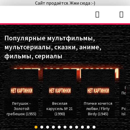
Сайт продаётся. Жми сюда :-)
Популярные мультфильмы,
мультсериалы, сказки, аниме,
фильмы, сериалы
Пи
Поро
Петушок -
Веселая
Птичке хочется
со
Золотой
карусель № 21
любви / Flirty
Poro
гребешок (1955)
(1990)
Birdy (1945)
Isla