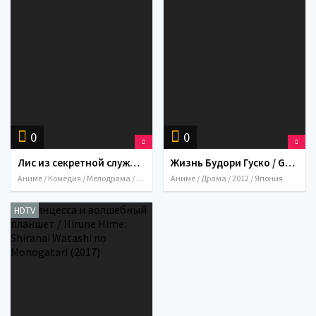
0
0
Лис из секретной службы и я / Inu x Boku SS (2012)
Жизнь Будори Гуско / Gusukô Budori no denki (2012)
Аниме / Комедия / Мелодрама / 2012 / Япония
Аниме / Драма / 2012 / Япония
HDTV