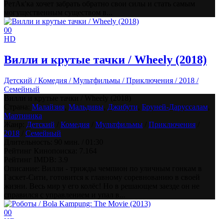
РетАк'ка хочет забрать обратно свои силы и стать самым
могущественным существом в...
0
0
HD
Вилли и крутые тачки / Wheely (2018)
Детский / Комедия / Мультфильмы / Приключения / 2018 /
Семейный
Вилли и крутые тачки / Wheely (2018)
Страна:
Малайзия
,
Мальдивы
,
Джибути
,
Бруней-Даруссалам
,
Мартиника
Жанр:
Детский
/
Комедия
/
Мультфильмы
/
Приключения
/
2018
/
Семейный
Длительность:
90 мин. / 01:30
Рейтинг Кинопоиска:
7.164
Рейтинг IMDB:
3.9
Описание: Вилли - трижды чемпион по уличным гонкам в
Гаскет-Сити, готовится к главному соревнованию в своей
жизни. Весь мир у его колёс! Но в решающем заезде он не
справился с управлением и упал в...
0
0