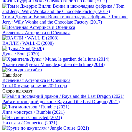
Жизнь Будори Гуско / Gusukô Budori no denki (2012)
Том и Джерри: Вилли Вонка и шоколадная фабрика / Tom and
Jerry: Willy Wonka and the Chocolate Factory (2017)
Вселенная Астерикса и Обеликса
ВАЛЛИ / WALL·E (2008)
Душа / Soul (2020)
Хранитель Луны / Mune, le gardien de la lune (2014)
Наш блог
Вселенная Астерикса и Обеликса
Топ-10 мультфильмов 2021 года
Скоро выходят
Райя и последний дракон / Raya and the Last Dragon (2021)
Лига монстров / Rumble (2021)
На связи / Connected (2021)