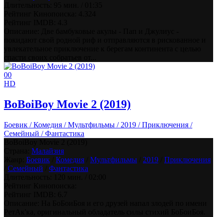
Длительность:
95 мин. / 01:35
Рейтинг Кинопоиска:
4.324
Рейтинг IMDB:
4.3
Описание: Две бамбуковые акулы - Пап и Джулиус -
покидают свой родной риф и отправляются в рискованное и
увлекательное приключение к берегам континента с целью
спасти своих собратьев от...
0
0
HD
BoBoiBoy Movie 2 (2019)
Боевик / Комедия / Мультфильмы / 2019 / Приключения /
Семейный / Фантастика
BoBoiBoy Movie 2 (2019)
Страна:
Малайзия
Жанр:
Боевик
/
Комедия
/
Мультфильмы
/
2019
/
Приключения
/
Семейный
/
Фантастика
Длительность:
120 мин. / 02:00
Рейтинг Кинопоиска:
Рейтинг IMDB:
6.7
Описание: На БоБоиБоя и его друзей напал злодей по имени
РетАк'ка, оригинальный обладатель силы стихий БоБоиБоя.