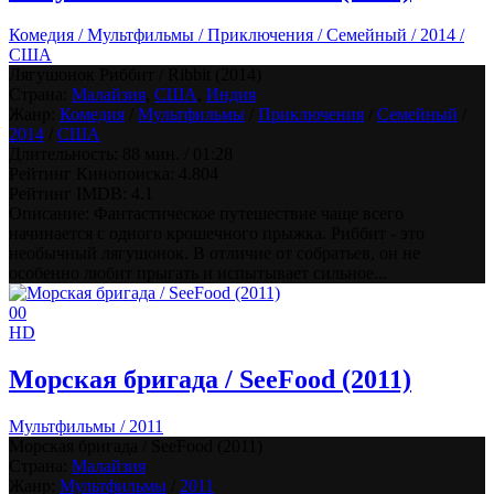
Комедия / Мультфильмы / Приключения / Семейный / 2014 /
США
Лягушонок Риббит / Ribbit (2014)
Страна:
Малайзия
,
США
,
Индия
Жанр:
Комедия
/
Мультфильмы
/
Приключения
/
Семейный
/
2014
/
США
Длительность:
88 мин. / 01:28
Рейтинг Кинопоиска:
4.804
Рейтинг IMDB:
4.1
Описание: Фантастическое путешествие чаще всего
начинается с одного крошечного прыжка. Риббит - это
необычный лягушонок. В отличие от собратьев, он не
особенно любит прыгать и испытывает сильное...
0
0
HD
Морская бригада / SeeFood (2011)
Мультфильмы / 2011
Морская бригада / SeeFood (2011)
Страна:
Малайзия
Жанр:
Мультфильмы
/
2011