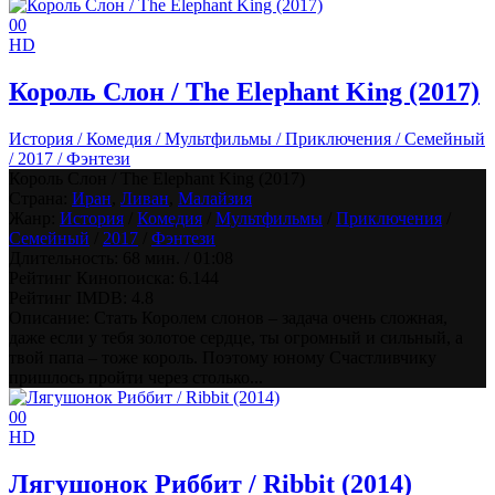
0
0
HD
Король Слон / The Elephant King (2017)
История / Комедия / Мультфильмы / Приключения / Семейный
/ 2017 / Фэнтези
Король Слон / The Elephant King (2017)
Страна:
Иран
,
Ливан
,
Малайзия
Жанр:
История
/
Комедия
/
Мультфильмы
/
Приключения
/
Семейный
/
2017
/
Фэнтези
Длительность:
68 мин. / 01:08
Рейтинг Кинопоиска:
6.144
Рейтинг IMDB:
4.8
Описание: Стать Королем слонов – задача очень сложная,
даже если у тебя золотое сердце, ты огромный и сильный, а
твой папа – тоже король. Поэтому юному Счастливчику
пришлось пройти через столько...
0
0
HD
Лягушонок Риббит / Ribbit (2014)