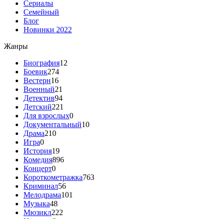
Сериалы
Семейный
Блог
Новинки 2022
Жанры
Биография
12
Боевик
274
Вестерн
16
Военный
21
Детектив
94
Детский
221
Для взрослых
0
Документальный
10
Драма
210
Игра
0
История
19
Комедия
896
Концерт
0
Короткометражка
763
Криминал
56
Мелодрама
101
Музыка
48
Мюзикл
222