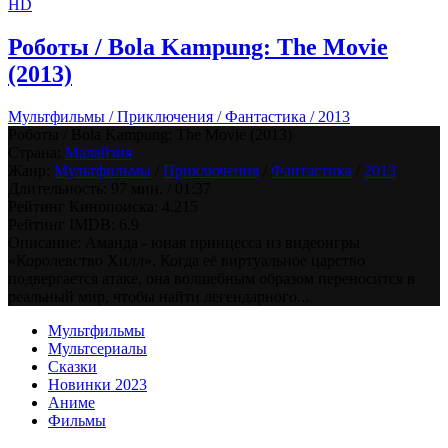
HD
Роботы / Bola Kampung: The Movie
(2013)
Мультфильмы / Приключения / Фантастика / 2013
Роботы / Bola Kampung: The Movie (2013)
Страна:
Малайзия
Жанр:
Мультфильмы
/
Приключения
/
Фантастика
/
2013
Длительность:
97 мин. / 01:37
Рейтинг Кинопоиска:
4.215
Рейтинг IMDB:
6.9
Описание: Аманда - юная принцесса из видеоигры
«Королевство Хилл». Когда её виртуальное царство
подвергается атаке, она волшебным образом переносится в
реальный мир, чтобы найти легендарного...
Мультфильмы
Мультсериалы
Сказки
Новинки 2023
Аниме
Фильмы