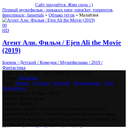
Сайт продаётся. Жми сюда :-)
Первый мультфильм - никаких rutor, rutracker, торрентов,
фансериалс, fanserials
»
Облако тегов
» Малайзия
0
0
HD
Агент Али. Фильм / Ejen Ali the Movie
(2019)
Боевик / Детский / Комедия / Мультфильмы / 2019 /
Фантастика
Агент Али. Фильм / Ejen Ali the Movie (2019)
Страна:
Малайзия
Жанр:
Боевик
/
Детский
/
Комедия
/
Мультфильмы
/
2019
/
Фантастика
Длительность:
97 мин. / 01:37
Рейтинг Кинопоиска:
Рейтинг IMDB:
8
Описание: Волей случая обычный мальчик Али стал
суперагентом МСС, секретной службы, которая призвана
защищать от внешних угроз город будущего Киберрай. Но
теперь Али не единственный, кто может...