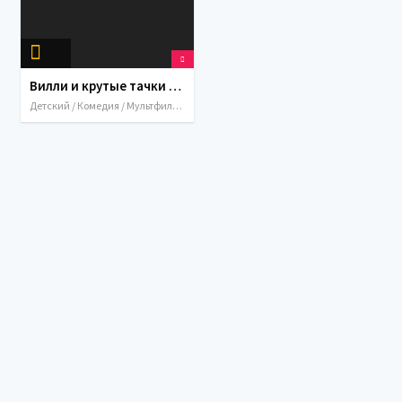
Вилли и крутые тачки / Wheely (2018)
Детский / Комедия / Мультфильмы / Приключения / 2018 / Семейный