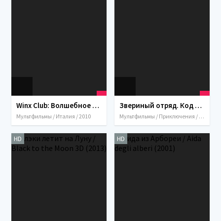
Winx Club: Волшебное приключение / Winx Club 3D: Magica avventura (2010)
Звериный отряд. Код Марко Поло / Cuccioli: Il codice di Marco Polo (2010)
Мультфильмы / Италия / 2010
Мультфильмы / Приключения / Семейный / США / Италия / 2010
HD
HD