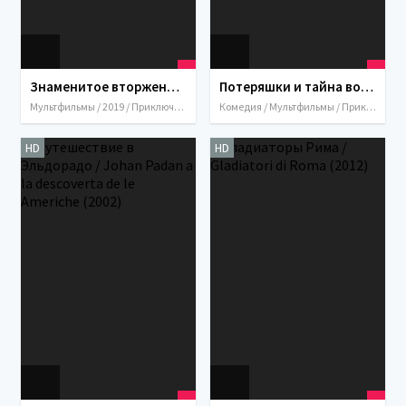
Знаменитое вторжение медведей на Сицилию / La fameuse invasion des ours en Sicile (2019)
Потеряшки и тайна волшебной пирамиды / Trash (2020)
Мультфильмы / 2019 / Приключения / Семейный / Фэнтези / Италия / Франция
Комедия / Мультфильмы / Приключения / Италия / 2020
HD
HD