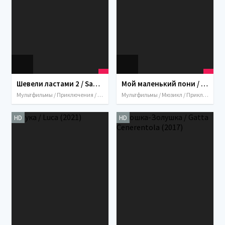
Шевели ластами 2 / Sammy's avonturen 2 (2012)
Мой маленький пони / My Little Pony: The Movie (1986)
Мультфильмы / Приключения / Семейный / США / Италия / Франция / 2012
Мультфильмы / Мюзикл / Приключения / Семейный / Фэнтези / США / Италия / 1986
HD
HD