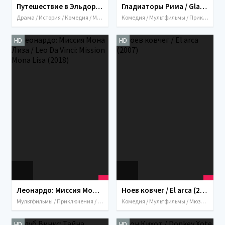
Путешествие в Эльдорадо / Johan Padan a la descoverta de le Americhe (2002)
Гладиаторы Рима / Gladiatori di Roma (2012)
Драма / История / Комедия / Мультфильмы / Приключения / Семейный / Италия / Франция / 2002
Комедия / Мультфильмы / Приключения / Великобритания / Италия / Франция / 2012
HD
HD
Леонардо: Миссия Мона Лиза / Leo Da Vinci: Mission Mona Lisa (2018)
Ноев ковчег / El arca (2007)
Мультфильмы / Приключения / 2018 / Семейный / Италия
Комедия / Мультфильмы / Мюзикл / Приключения / Семейный / Фэнтези / Италия / 2007
HD
HD