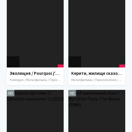
Эволюция / Pourquoi j'ai pas mangé mon père (2015)
Керити, жилище сказок / Kérity, la maison des contes (2009)
Комедия / Мультфильмы / Приключения / Семейный / 2015 / Италия / Франция / Китай
Мультфильмы / Приключения / Семейный / Фэнтези / Италия / Франция / 2009
HD
HD