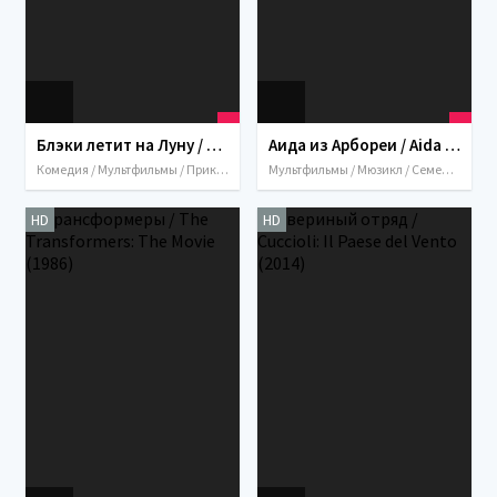
Блэки летит на Луну / Black to the Moon 3D (2013)
Аида из Арбореи / Aida degli alberi (2001)
Комедия / Мультфильмы / Приключения / 2013 / Италия / Франция
Мультфильмы / Мюзикл / Семейный / Великобритания / Италия / 2001
HD
HD