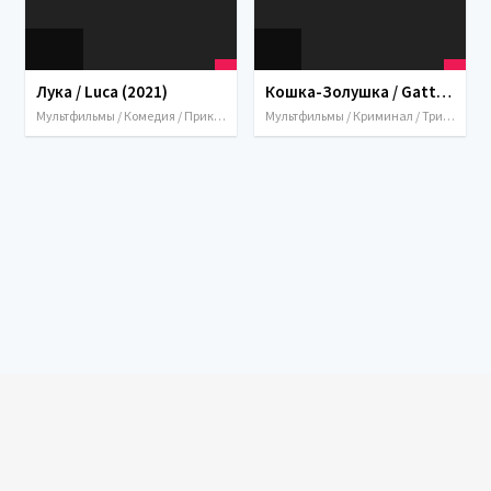
Лука / Luca (2021)
Кошка-Золушка / Gatta Cenerentola (2017)
Мультфильмы / Комедия / Приключения / Семейный / Фэнтези / США / Италия
Мультфильмы / Криминал / Триллер / 2017 / Италия