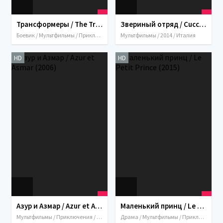
Трансформеры / The Transformers: The Movie (1986)
Звериный отряд / Cuccioli: Il Paese del Vento (2014)
Боевик / Мультфильмы / Приключения / Семейный / Фантастика / США / Италия / Япония / 1986
Мультфильмы / 2014 / Италия
HD
HD
Азур и Азмар / Azur et Asmar (2006)
Маленький принц / Le Petit Prince (2015)
Мультфильмы / Приключения / Семейный / Фэнтези / США / Италия / Франция / 2006
Драма / Мультфильмы / Приключения / Семейный / Фэнтези / 2015 / США / Италия / Франция / Канада / Китай