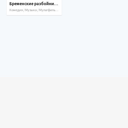
Бременские разбойники (2016)
Комедия / Музыка / Мультфильмы / Приключения / 2016 / Россия / Украина
Все мультфильмы, мультсериалы, сказки, аниме, фильмы
и сериалы выкладываются только в ознакомительных
целях. После ознакомления покупайте лицензии!