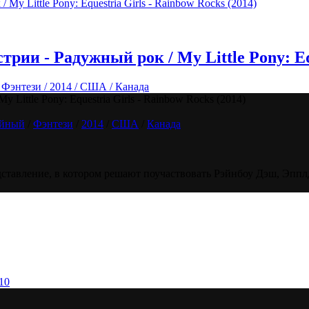
ии - Радужный рок / My Little Pony: Eque
Фэнтези / 2014 / США / Канада
Little Pony: Equestria Girls - Rainbow Rocks (2014)
йный
/
Фэнтези
/
2014
/
США
/
Канада
ставление, в котором решают поучаствовать Рэйнбоу Дэш, Эппл
10