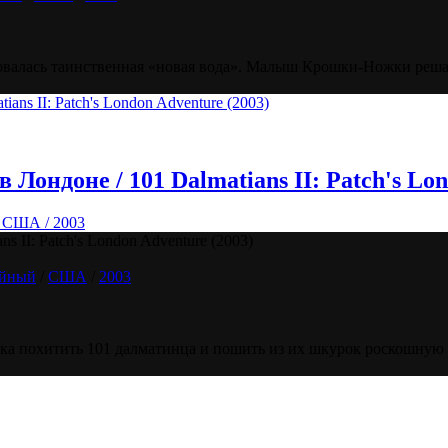
валась таинственная «новая вода». Малыш Крошки-Ножки решае
Лондоне / 101 Dalmatians II: Patch's Lon
/ США / 2003
 II: Patch's London Adventure (2003)
йный
/
США
/
2003
а похитить 101 далматинца и пошить из их шкурок роскошную ш