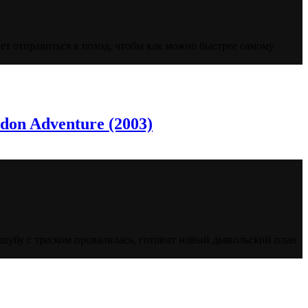
т отправиться в поход, чтобы как можно быстрее самому
don Adventure (2003)
убу с треском провалилась, готовит новый дьявольский план