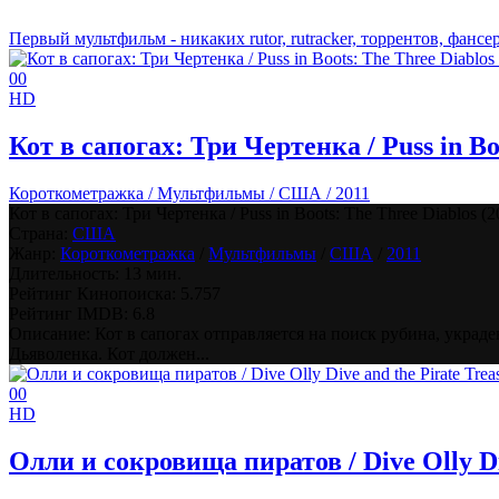
Первый мультфильм - никаких rutor, rutracker, торрентов, фансери
0
0
HD
Кот в сапогах: Три Чертенка / Puss in Bo
Короткометражка / Мультфильмы / США / 2011
Кот в сапогах: Три Чертенка / Puss in Boots: The Three Diablos (2
Страна:
США
Жанр:
Короткометражка
/
Мультфильмы
/
США
/
2011
Длительность:
13 мин.
Рейтинг Кинопоиска:
5.757
Рейтинг IMDB:
6.8
Описание: Кот в сапогах отправляется на поиск рубина, укра
Дьяволенка. Кот должен...
0
0
HD
Олли и сокровища пиратов / Dive Olly Div