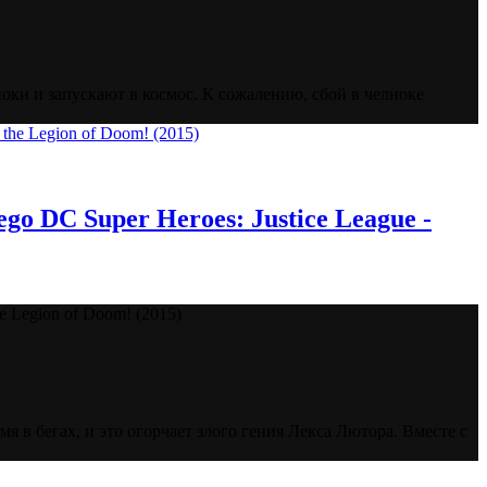
оки и запускают в космос. К сожалению, сбой в челноке
 DC Super Heroes: Justice League -
e Legion of Doom! (2015)
 в бегах, и это огорчает злого гения Лекса Лютора. Вместе с