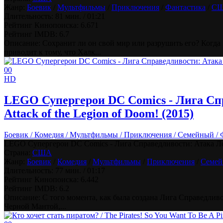
Жанр:
Боевик
/
Мультфильмы
/
Приключения
/
Фантастика
/
С
Длительность:
81 мин. / 01:21
Рейтинг Кинопоиска:
6.671
Рейтинг IMDB:
6.7
Описание: Сохранит ли он свой мир или разрушить его? Когда 
приводит к тому, что Халк...
0
0
HD
LEGO Супергерои DC Comics - Лига Спра
Attack of the Legion of Doom! (2015)
Боевик / Комедия / Мультфильмы / Приключения / Семейный / 
LEGO Супергерои DC Comics - Лига Справедливости: Атака Легион
Страна:
США
Жанр:
Боевик
/
Комедия
/
Мультфильмы
/
Приключения
/
Семе
Длительность:
77 мин. / 01:17
Рейтинг Кинопоиска:
6.442
Рейтинг IMDB:
6.2
Описание: С того момента, как была создана Лига Справедливос
Черной Мантой,...