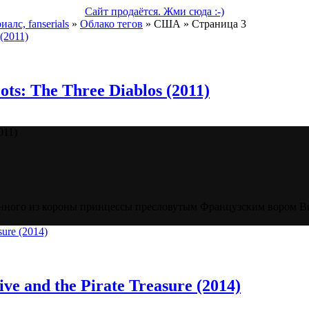
Сайт продаётся. Жми сюда :-)
алс, fanserials
»
Облако тегов
» США » Страница 3
ots: The Three Diablos (2011)
011)
денного из короны принцессы пресловутым Французским вором Ви
e and the Pirate Treasure (2014)