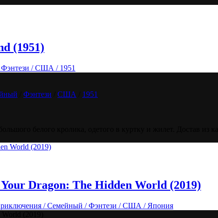
nd (1951)
 Фэнтези / США / 1951
йный
/
Фэнтези
/
США
/
1951
ольшого белого кролика, одетого в куртку и жилет. Достав из к
 Your Dragon: The Hidden World (2019)
 Приключения / Семейный / Фэнтези / США / Япония
 World (2019)