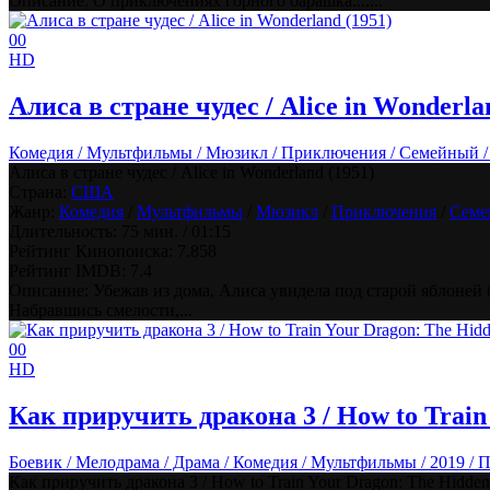
Описание: О приключениях горного барашка.......
0
0
HD
Алиса в стране чудес / Alice in Wonderla
Комедия / Мультфильмы / Мюзикл / Приключения / Семейный /
Алиса в стране чудес / Alice in Wonderland (1951)
Страна:
США
Жанр:
Комедия
/
Мультфильмы
/
Мюзикл
/
Приключения
/
Семе
Длительность:
75 мин. / 01:15
Рейтинг Кинопоиска:
7.858
Рейтинг IMDB:
7.4
Описание: Убежав из дома, Алиса увидела под старой яблоней б
Набравшись смелости,...
0
0
HD
Как приручить дракона 3 / How to Train
Боевик / Мелодрама / Драма / Комедия / Мультфильмы / 2019 /
Как приручить дракона 3 / How to Train Your Dragon: The Hidden