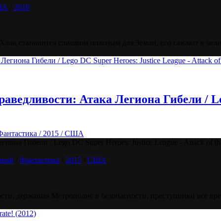
ША
/
2010
Халк становится слишком опасным для Земли, его сажают в челн
ведливости: Атака Легиона Гибели / Lego
Фантастика / 2015 / США
а Гибели / Lego DC Super Heroes: Justice League - Attack of th
йный
/
Фантастика
/
2015
/
США
ти, держащая Метрополис в безопасности, преступники все время