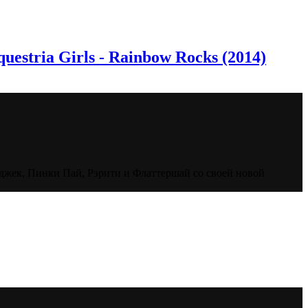
stria Girls - Rainbow Rocks (2014)
джек, Пинки Пай, Рэрити и Флаттершай со своей новой