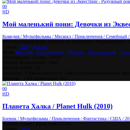
0
0
HD
Мой маленький пони: Девочки из Эквестр
Комедия / Мультфильмы / Мюзикл / Приключения / Семейный / 
Мой маленький пони: Девочки из Эквестрии - Радужный рок / My 
Страна:
США
,
Канада
Жанр:
Комедия
/
Мультфильмы
/
Мюзикл
/
Приключения
/
Семе
Длительность:
75 мин. / 01:15
Рейтинг Кинопоиска:
7.044
Рейтинг IMDB:
6.9
Описание: В школе Кантерлот Хай состоится музыкальное пред
группой – «The Rainbooms». Но...
0
0
HD
Планета Халка / Planet Hulk (2010)
Боевик / Мультфильмы / Приключения / Фантастика / США / 20
Планета Халка / Planet Hulk (2010)
Страна:
США