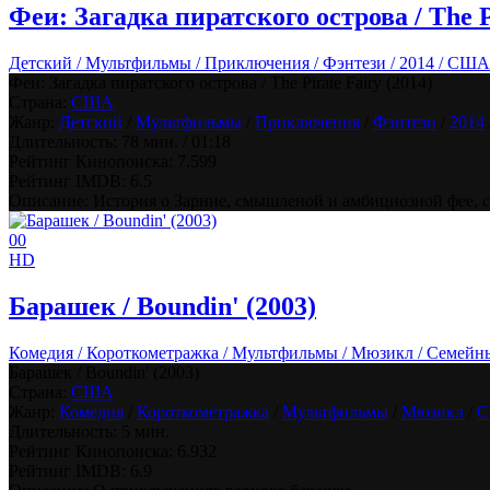
Феи: Загадка пиратского острова / The Pi
Детский / Мультфильмы / Приключения / Фэнтези / 2014 / США
Феи: Загадка пиратского острова / The Pirate Fairy (2014)
Страна:
США
Жанр:
Детский
/
Мультфильмы
/
Приключения
/
Фэнтези
/
2014
Длительность:
78 мин. / 01:18
Рейтинг Кинопоиска:
7.599
Рейтинг IMDB:
6.5
Описание: История о Зарине, смышленой и амбициозной фее, с
0
0
HD
Барашек / Boundin' (2003)
Комедия / Короткометражка / Мультфильмы / Мюзикл / Семейн
Барашек / Boundin' (2003)
Страна:
США
Жанр:
Комедия
/
Короткометражка
/
Мультфильмы
/
Мюзикл
/
С
Длительность:
5 мин.
Рейтинг Кинопоиска:
6.932
Рейтинг IMDB:
6.9