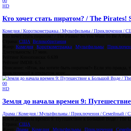
0
0
HD
Кто хочет стать пиратом? / The Pirates! 
Комедия / Короткометражка / Мультфильмы / Приключения / С
Кто хочет стать пиратом? / The Pirates! So You Want To Be A Pirat
Страна:
США
,
Великобритания
Жанр:
Комедия
/
Короткометражка
/
Мультфильмы
/
Приключен
Длительность:
17 мин.
Рейтинг Кинопоиска:
6.639
Рейтинг IMDB:
6.5
Описание: «Итак, вы хотите быть пиратом?» Если это правда,
приключений в открытом море....
0
0
HD
Земля до начала времен 9: Путешествие 
Драма / Комедия / Мультфильмы / Приключения / Семейный / 
Земля до начала времен 9: Путешествие к Большой Воде / The Lan
Страна:
США
Жанр:
Драма
/
Комедия
/
Мультфильмы
/
Приключения
/
Семей