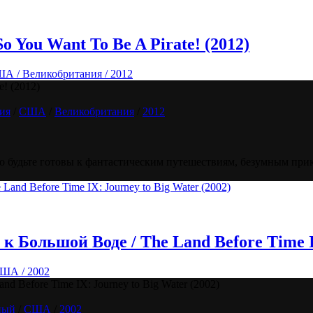
So You Want To Be A Pirate! (2012)
ША / Великобритания / 2012
e! (2012)
ия
/
США
/
Великобритания
/
2012
 то будьте готовы к фантастическим путешествиям, безумным при
к Большой Воде / The Land Before Time IX
США / 2002
d Before Time IX: Journey to Big Water (2002)
ный
/
США
/
2002