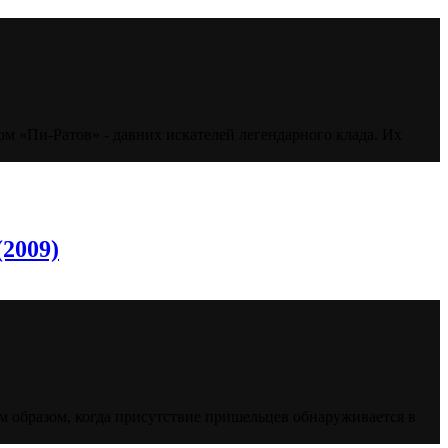
м «Пи-Ратов» - давних искателей легендарного клада. Их
(2009)
 образом, когда присутствие пришельцев обнаруживается в