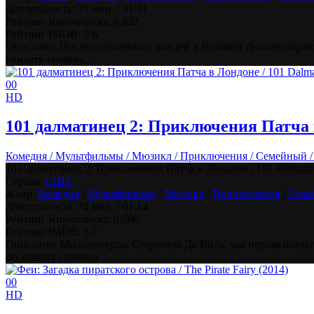
Длительность:
71 мин. / 01:11
Рейтинг Кинопоиска:
8.032
Рейтинг IMDB:
5.6
Описание: После сильнейших дождей в Великой Долине образо
увидеть «новую...
0
0
HD
101 далматинец 2: Приключения Патча в 
Комедия / Мультфильмы / Мюзикл / Приключения / Семейный 
101 далматинец 2: Приключения Патча в Лондоне / 101 Dalmatians
Страна:
США
Жанр:
Комедия
/
Мультфильмы
/
Мюзикл
/
Приключения
/
Семе
Длительность:
74 мин. / 01:14
Рейтинг Кинопоиска:
8.006
Рейтинг IMDB:
5.7
Описание: Миллионерша Стервелла Де Виль, чья первая попытк
по захвату славных...
0
0
HD