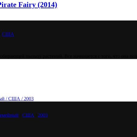
rate Fairy (2014)
/
США
обирающей пыльцу растений. Все начинается с того, что она по
ый / США / 2003
емейный
/
США
/
2003