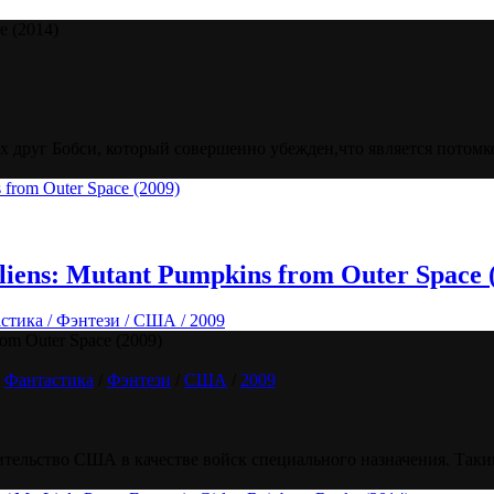
e (2014)
 друг Бобси, который совершенно убежден,что является потомко
iens: Mutant Pumpkins from Outer Space 
стика / Фэнтези / США / 2009
om Outer Space (2009)
/
Фантастика
/
Фэнтези
/
США
/
2009
ельство США в качестве войск специального назначения. Таким