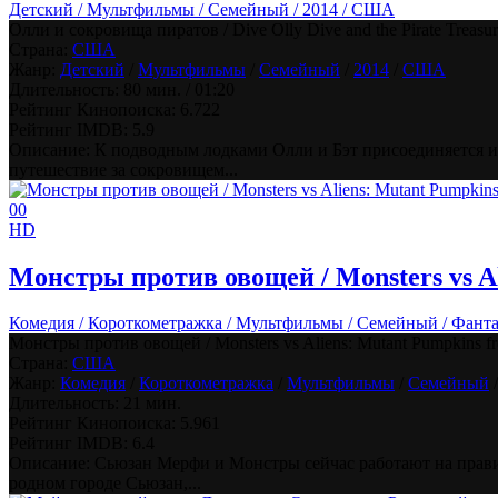
Детский / Мультфильмы / Семейный / 2014 / США
Олли и сокровища пиратов / Dive Olly Dive and the Pirate Treasur
Страна:
США
Жанр:
Детский
/
Мультфильмы
/
Семейный
/
2014
/
США
Длительность:
80 мин. / 01:20
Рейтинг Кинопоиска:
6.722
Рейтинг IMDB:
5.9
Описание: К подводным лодками Олли и Бэт присоединяется их
путешествие за сокровищем...
0
0
HD
Монстры против овощей / Monsters vs Al
Комедия / Короткометражка / Мультфильмы / Семейный / Фанта
Монстры против овощей / Monsters vs Aliens: Mutant Pumpkins fr
Страна:
США
Жанр:
Комедия
/
Короткометражка
/
Мультфильмы
/
Семейный
Длительность:
21 мин.
Рейтинг Кинопоиска:
5.961
Рейтинг IMDB:
6.4
Описание: Сьюзан Мерфи и Монстры сейчас работают на правит
родном городе Сьюзан,...