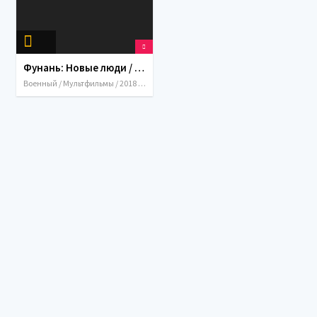
Фунань: Новые люди / Funan (2018)
Военный / Мультфильмы / 2018 / Франция