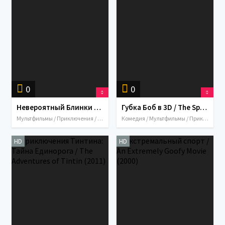
0
0
Невероятный Блинки Билл / Blinky Bill: The Movie (2015)
Губка Боб в 3D / The SpongeBob Movie: Sponge Out of Water (2015)
Мультфильмы / Приключения / Семейный / 2015 / США / Австралия
Комедия / Мультфильмы / Приключения / Семейный / Фэнтези / 2015 / США / Австралия
HD
HD