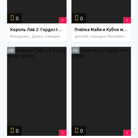
0
0
Король Лев 2: Гордость Симбы / The Lion King II: Simba's Pride (1998)
Пчёлка Майя и Кубок мёда / Maya the Bee: The Honey Games (2018)
Мелодрама / Драма / Комедия / Мультфильмы / Мюзикл / Приключения / Семейный / США / Австралия / 1998
Детский / Комедия / Мультфильмы / Приключения / 2018 / Семейный / Германия / Австралия
HD
HD
0
0