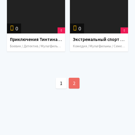
0
0
Приключения Тинтина: Тайна Единорога / The Adventures of Tintin (2011)
Экстремальный спорт / An Extremely Goofy Movie (2000)
Боевик / Детектив / Мультфильмы / Приключения / Семейный / США / Великобритания / Франция / Австралия / 2011
Комедия / Мультфильмы / Семейный / Спорт / США / Австралия / 2000
1
2