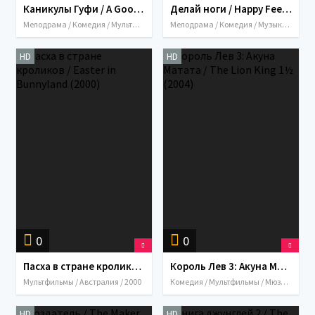
Каникулы Гуфи / A Goofy Movie (1995)
Делай ноги / Happy Feet (2006)
Мелодрама / Комедия / Мультфильмы / Мюзикл / Приключения / Семейный / США / Франция / Канада / Австралия / 1995
Мелодрама / Комедия / Музыка / Мультфильмы / Мюзикл / Приключения / Семейный / США / Австралия / 2006
HD
HD
0
0
Пасха в стране кроликов / Easter in Bunnyland (2000)
Король Лев 3: Акуна Матата / The Lion King 1½ (2004)
Мультфильмы / Австралия / 2000
Комедия / Мультфильмы / Мюзикл / Приключения / Семейный / США / Австралия / 2004
HD
HD