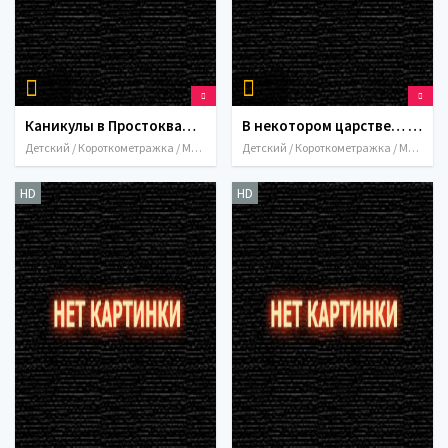
Каникулы в Простоквашино (1980)
В некотором царстве… (1957)
Детский / Короткометражка / Мультфильмы / Семейный / СССР / 1980
Детский / Короткометражка / Мультфильмы / СССР / 1957
HD
HD