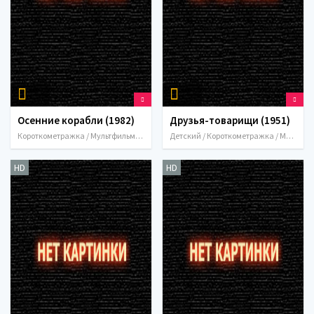
Осенние корабли (1982)
Друзья-товарищи (1951)
Короткометражка / Мультфильмы / СССР / 1982
Детский / Короткометражка / Мультфильмы / СССР / 1951
HD
HD