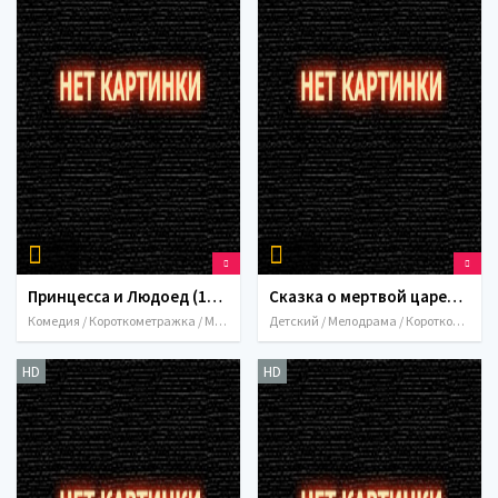
Принцесса и Людоед (1977)
Сказка о мертвой царевне и о семи богатырях (1951)
Комедия / Короткометражка / Мультфильмы / Мюзикл / СССР / 1977
Детский / Мелодрама / Короткометражка / Мультфильмы / Семейный / Фэнтези / СССР / 1951
HD
HD