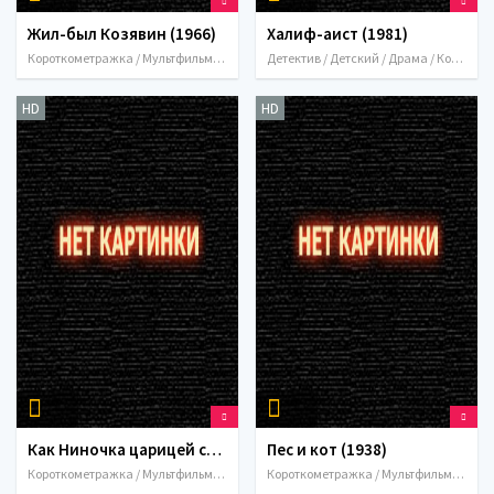
Жил-был Козявин (1966)
Халиф-аист (1981)
Короткометражка / Мультфильмы / СССР / 1966
Детектив / Детский / Драма / Короткометражка / Мультфильмы / Фэнтези / СССР / 1981
HD
HD
Как Ниночка царицей стала (1990)
Пес и кот (1938)
Короткометражка / Мультфильмы / СССР / 1990
Короткометражка / Мультфильмы / СССР / 1938