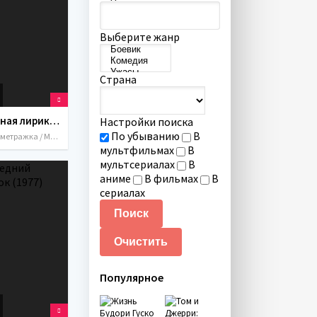
Выберите жанр
Страна
Античная лирика (1989)
Настройки поиска
По убыванию
В
Короткометражка / Мультфильмы / СССР / 1989
мультфильмах
В
мультсериалах
В
аниме
В фильмах
В
сериалах
Популярное