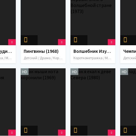
Дадабай и будильник (1985)
Пингвины (1968)
Волшебник Изумрудного города. Фильм первый: Элли в Волшебной стране (1973)
Чемпи
Короткометражка / Мультфильмы / СССР / 1985
Детский / Драма / Короткометражка / Мультфильмы / СССР / 1968
Короткометражка / Мультфильмы / Мюзикл / Приключения / Фэнтези / СССР / 1973
HD
HD
HD