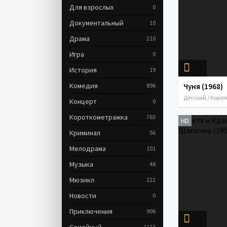
Для взрослых
0
Документальный
10
Драма
210
Игра
0
История
19
Комедия
896
Чуня (1968)
Концерт
0
Короткометражка
763
HD
Криминал
56
Мелодрама
101
Музыка
48
Мюзикл
222
Новости
0
Приключения
906
1117