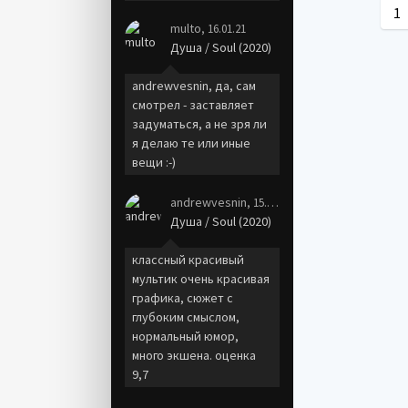
1
multo
, 16.01.21
Душа / Soul (2020)
andrewvesnin, да, сам
смотрел - заставляет
задуматься, а не зря ли
я делаю те или иные
вещи :-)
andrewvesnin
, 15.01.21
Душа / Soul (2020)
классный красивый
мультик очень красивая
графика, сюжет с
глубоким смыслом,
нормальный юмор,
много экшена. оценка
9,7