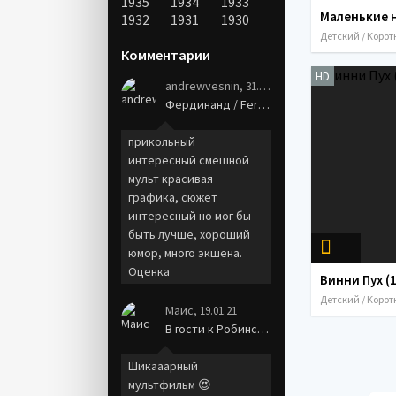
1935
1934
1933
1932
1931
1930
Комментарии
HD
andrewvesnin
, 31.01.21
Фердинанд / Ferdinand (2017)
прикольный
интересный смешной
мульт красивая
графика, сюжет
интересный но мог бы
быть лучше, хороший
юмор, много экшена.
Оценка
Винни Пух (
Маис
, 19.01.21
В гости к Робинсонам / Meet the Robinsons (2007)
Шикааарный
мультфильм 😍