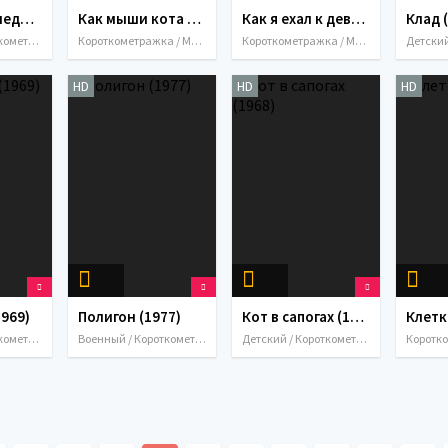
Маленькие недоразумения (1970)
Как мыши кота хоронили (1969)
Как я ехал к деве Севера (1980)
Клад 
Детский / Короткометражка / Мультфильмы / СССР / 1970
Короткометражка / Мультфильмы / СССР / 1969
Короткометражка / Мультфильмы / СССР / 1980
HD
HD
HD
1969)
Полигон (1977)
Кот в сапогах (1968)
Клетк
Детский / Короткометражка / Мультфильмы / Семейный / СССР / 1969
Военный / Короткометражка / Мультфильмы / Фантастика / СССР / 1977
Детский / Короткометражка / Мультфильмы / Фэнтези / СССР / 1968