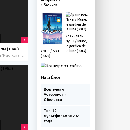
Астерикса и
Обеликса
Хранитель
Луны / Mune,
le gardien de
он (1948)
Душа / Soul
la lune (2014)
Детский / Короткометражка / Мультфильмы / СССР / 1948
(2020)
Наш блог
Вселенная
Астерикса и
Обеликса
Топ-10
мультфильмов 2021
года