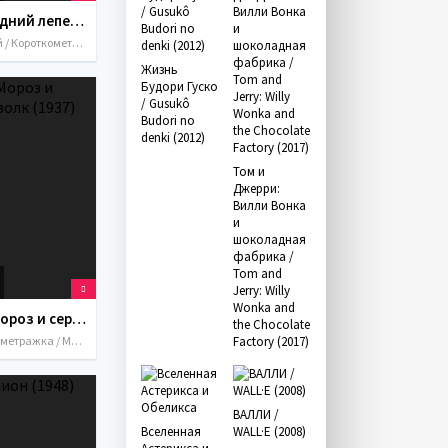
Последний лепесток (1977)
Детский / Короткометражка / Мультфильмы / СССР / 1977
Жизнь
Будори Гуско
/ Gusukô
Budori no
denki (2012)
Том и
Джерри:
Вилли Вонка
и
шоколадная
фабрика /
Tom and
Jerry: Willy
Wonka and
Дед Мороз и серый волк (1937)
the Chocolate
Короткометражка / Мультфильмы / СССР / 1937
Factory (2017)
ВАЛЛИ /
Вселенная
WALL·E (2008)