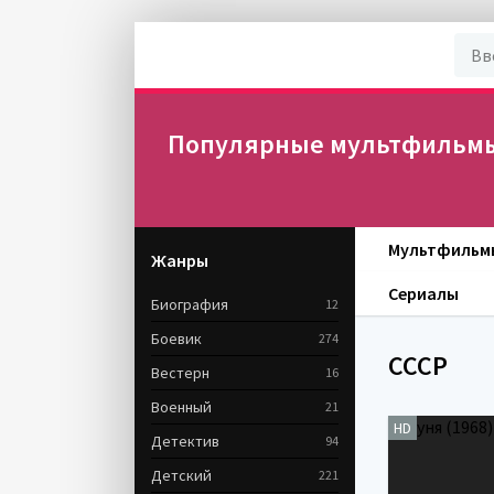
Популярные мультфильмы,
Мультфильм
Жанры
Сериалы
Биография
12
Боевик
274
СССР
Вестерн
16
Военный
21
HD
Детектив
94
Детский
221