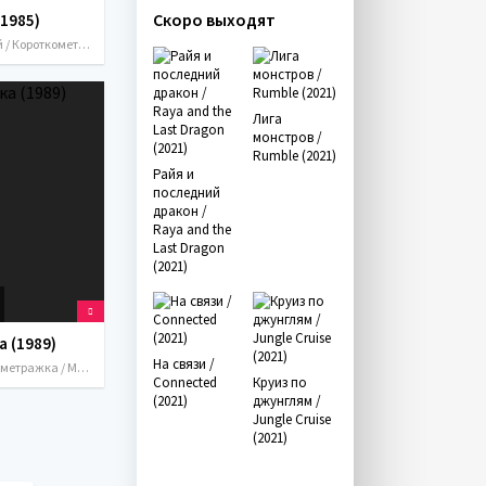
Скоро выходят
(1985)
Детский / Короткометражка / Мультфильмы / СССР / 1985
Лига
монстров /
Rumble (2021)
Райя и
последний
дракон /
Raya and the
Last Dragon
(2021)
а (1989)
На связи /
Короткометражка / Мультфильмы / СССР / 1989
Connected
Круиз по
(2021)
джунглям /
Jungle Cruise
(2021)