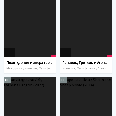
Похождения императора 2: Приключения Кронка / Kronk's New Groove (2005)
Ганзель, Гретель и Агентство Магии / Secret Magic Control Agency (2021)
Мелодрама / Комедия / Мультфильмы / Мюзикл / Приключения / Семейный / США / 2005
Комедия / Мультфильмы / Приключения / Семейный / Фэнтези / США / Россия
HD
HD