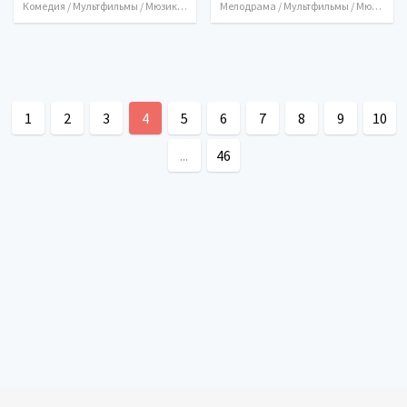
Комедия / Мультфильмы / Мюзикл / Приключения / Семейный / США / 2000
Мелодрама / Мультфильмы / Мюзикл / Семейный / Фэнтези / США / Великобритания / Польша / Канада / 1994
1
2
3
4
5
6
7
8
9
10
...
46