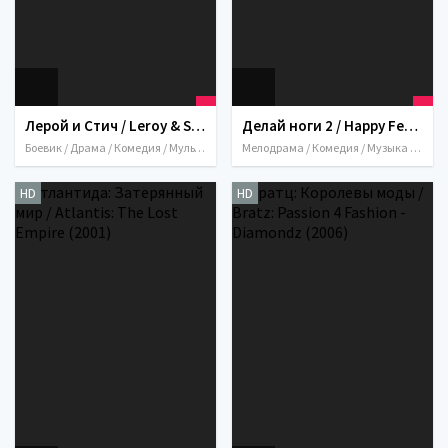
Лерой и Стич / Leroy & Stitch (2006)
Делай ноги 2 / Happy Feet Two (2011)
Боевик / Драма / Комедия / Мультфильмы / Приключения / Семейный / Фантастика / США / 2006
Мелодрама / Комедия / Музыка / Мультфильмы / Мюзикл / Приключения / Семейный / США / Австралия / 2011
HD
HD