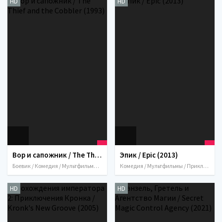
HD
HD
Вор и сапожник / The Thief and the Cobbler (1993)
Эпик / Epic (2013)
Боевик / Комедия / Мультфильмы / Мюзикл / Приключения / Семейный / Фэнтези / США / Великобритания / Канада / Япония / Китай / Гонконг / 1993
Комедия / Мультфильмы / Приключения / Семейный / Фэнтези / 2013 / США
HD
HD