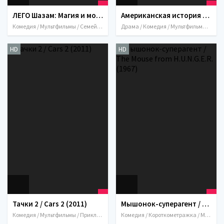
ЛЕГО Шазам: Магия и монстры / LEGO DC Shazam!: Magic and Monsters (2020)
Американская история / An American Tail (1986)
Комедия / Мультфильмы / Семейный / Фэнтези / США / 2020
Драма / Комедия / Мультфильмы / Мюзикл / Приключения / Семейный / США / 1986
HD
HD
Тачки 2 / Cars 2 (2011)
Мышонок-суперагент / The Mouse from H.U.N.G.E.R. (1967)
Комедия / Мультфильмы / Приключения / Семейный / Спорт / США / 2011
Комедия / Короткометражка / Мультфильмы / Семейный / США / 1967