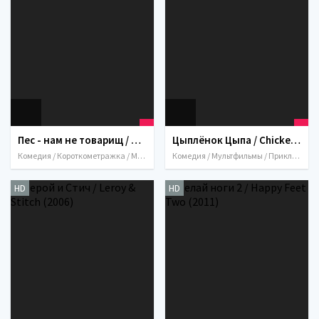
Пес - нам не товарищ / Dog Trouble (1942)
Цыплёнок Цыпа / Chicken Little (2005)
Комедия / Короткометражка / Мультфильмы / Семейный / США / 1942
Комедия / Мультфильмы / Приключения / Семейный / Фантастика / Фэнтези / США / 2005
HD
HD