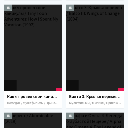
HD
HD
Как я провел свои каникулы / Tiny Toon Adventures: How I Spent My Vacation (1992)
Балто 3: Крылья перемен / Balto III: Wings of Change (2004)
Комедия / Мультфильмы / Приключения / Семейный / Фэнтези / США / 1992
Мультфильмы / Мюзикл / Приключения / Семейный / США / 2004
HD
HD