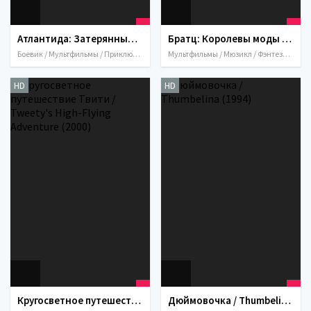
Атлантида: Затерянный мир / Atlantis: The Lost Empire (2001)
Братц: Королевы моды / Bratz: Passion 4 Fashion - Diamondz (2006)
Боевик / Мультфильмы / Приключения / Семейный / Фантастика / Фэнтези / США / 2001
Мультфильмы / Мюзикл / Фэнтези / США / 2006
HD
HD
Кругосветное путешествие Твити / Tweety's High-Flying Adventure (2000)
Дюймовочка / Thumbelina (1994)