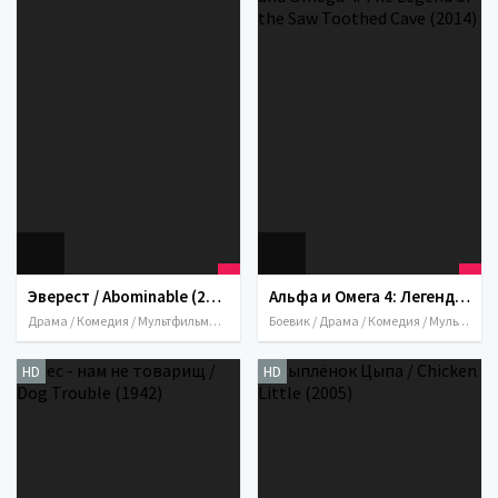
Эверест / Abominable (2019)
Альфа и Омега 4: Легенда о Зубастой Пещере / Alpha and Omega 4: The Legend of the Saw Toothed Cave (2014)
Драма / Комедия / Мультфильмы / 2019 / Приключения / Семейный / Фэнтези / США / Китай
Боевик / Драма / Комедия / Мультфильмы / Приключения / Семейный / Триллер / Фэнтези / 2014 / США
HD
HD