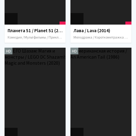
Планета 51 / Planet 51 (2009)
Лава / Lava (2014)
Комедия / Мультфильмы / Приключения / Семейный / Фантастика / США / Великобритания / 2009
Мелодрама / Короткометражка / Музыка / Мультфильмы / Мюзикл / Семейный / Фэнтези / 2014 / США
HD
HD