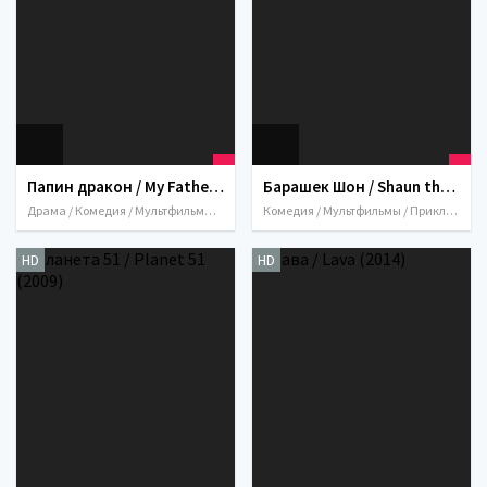
Папин дракон / My Father's Dragon (2022)
Барашек Шон / Shaun the Sheep Movie (2014)
Драма / Комедия / Мультфильмы / Приключения / Семейный / Фэнтези / США
Комедия / Мультфильмы / Приключения / Семейный / Фэнтези / 2014 / США / Великобритания / Франция
HD
HD