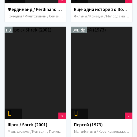
Фердинанд / Ferdinand (2017)
Еще одна история о Золушке / Another Cinderella Story (2008)
Комедия / Мультфильмы / Семейный / 2017 / США
Фильмы / Комедия / Мелодрама / Музыка / Семейный / 2008 / США / Канада
HD
DVDRip
Шрек / Shrek (2001)
Персей (1973)
Мультфильмы / Комедия / Приключения / Семейный / Фэнтези / 2001 / США
Мультфильмы / Короткометражка / Приключения / Семейный / Фэнтези / 1973 / СССР