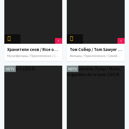
Хранители снов / Rise of the Guardians (2012)
Том Сойер / Tom Sawyer (2011)
Мультфильмы / Приключения / Семейный / Триллер / Фэнтези / 2012 / США
Фильмы / Приключения / Семейный / 2011 / Германия
HDTV
HDTV