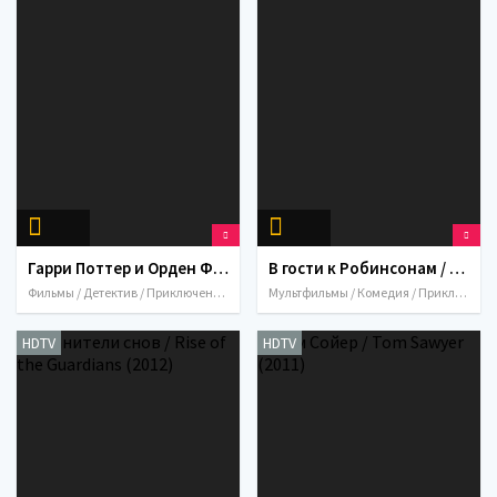
Гарри Поттер и Орден Феникса / Harry Potter and the Order of the Phoenix (2007)
В гости к Робинсонам / Meet the Robinsons (2007)
Фильмы / Детектив / Приключения / Семейный / Фэнтези / 2007 / США / Великобритания
Мультфильмы / Комедия / Приключения / Семейный / Фантастика / 2007 / США
HDTV
HDTV