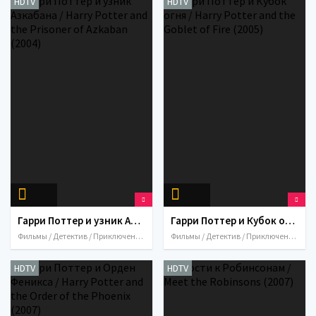
HDTV
HDTV
Гарри Поттер и узник Азкабана / Harry Potter and the Prisoner of Azkaban (2004)
Гарри Поттер и Кубок огня / Harry Potter and the Goblet of Fire (2005)
Фильмы / Детектив / Приключения / Семейный / Фэнтези / 2004 / США / Великобритания
Фильмы / Детектив / Приключения / Семейный / Фэнтези / 2005 / США / Великобритания
HDTV
HDTV