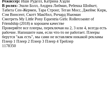
Режиссер:
Иши Руделл, Катрина Хэдли
В ролях:
Эшли Болл, Андреа Либман, Ребекка Шойкет,
Табита Сен-Жермен, Тара Стронг, Теган Мосс, Джеймс Кирк,
Сэм Винсент, Скотт МакНил, Ричард Ньюман
Смотреть My Little Pony Equestria Girls: Rollercoaster of
Friendship (2018) в хорошем качестве
Проверяйте все плееры, переключая на 2, 3 или 4, всегда есть
рабочие. Напишите нам, если что-то не работает. Плееры
берутся "как есть", мы сами не вставляем никакой рекламы
Плеер 1
Плеер 2
Плеер 3
Плеер 4
Трейлер
1178350