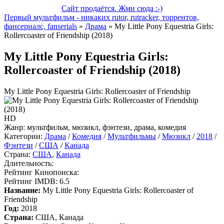
Сайт продаётся. Жми сюда :-)
Первый мультфильм - никаких rutor, rutracker, торрентов,
фансериалс, fanserials
»
Драма
» My Little Pony Equestria Girls:
Rollercoaster of Friendship (2018)
My Little Pony Equestria Girls:
Rollercoaster of Friendship (2018)
My Little Pony Equestria Girls: Rollercoaster of Friendship
HD
Жанр:
мультфильм, мюзикл, фэнтези, драма, комедия
Категории:
Драма
/
Комедия
/
Мультфильмы
/
Мюзикл
/
2018
/
Фэнтези
/
США
/
Канада
Страна:
США
,
Канада
Длительность:
Рейтинг Кинопоиска:
Рейтинг IMDB:
6.5
Название:
My Little Pony Equestria Girls: Rollercoaster of
Friendship
Год:
2018
Страна:
США, Канада