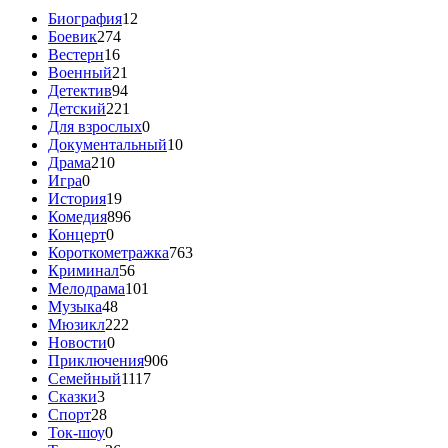
Биография
12
Боевик
274
Вестерн
16
Военный
21
Детектив
94
Детский
221
Для взрослых
0
Документальный
10
Драма
210
Игра
0
История
19
Комедия
896
Концерт
0
Короткометражка
763
Криминал
56
Мелодрама
101
Музыка
48
Мюзикл
222
Новости
0
Приключения
906
Семейный
1117
Сказки
3
Спорт
28
Ток-шоу
0