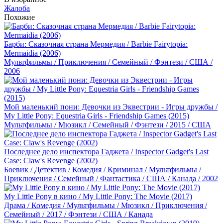
Жалоба
Похожие
Барби: Сказочная страна Мермедия / Barbie Fairytopia:
Mermaidia (2006)
Мультфильмы / Приключения / Семейный / Фэнтези / США /
2006
Мой маленький пони: Девочки из Эквестрии - Игры дружбы /
My Little Pony: Equestria Girls - Friendship Games (2015)
Мультфильмы / Мюзикл / Семейный / Фэнтези / 2015 / США
Последнее дело инспектора Гаджета / Inspector Gadget's Last
Case: Claw's Revenge (2002)
Боевик / Детектив / Комедия / Криминал / Мультфильмы /
Приключения / Семейный / Фантастика / США / Канада / 2002
My Little Pony в кино / My Little Pony: The Movie (2017)
Драма / Комедия / Мультфильмы / Мюзикл / Приключения /
Семейный / 2017 / Фэнтези / США / Канада