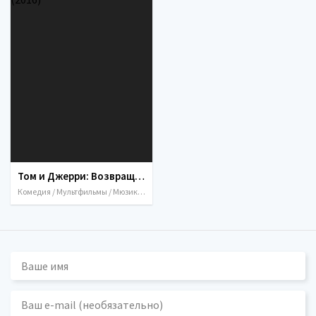
Том и Джерри: Возвращение в страну Оз / Tom & Jerry: Back to Oz (2016)
Комедия / Мультфильмы / Мюзикл / Приключения / Семейный / Фэнтези / 2016 / США