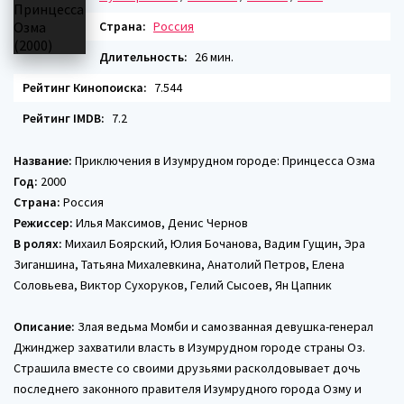
Страна:
Россия
Длительность:
26 мин.
Рейтинг Кинопоиска:
7.544
Рейтинг IMDB:
7.2
Название:
Приключения в Изумрудном городе: Принцесса Озма
Год:
2000
Страна:
Россия
Режиссер:
Илья Максимов, Денис Чернов
В ролях:
Михаил Боярский, Юлия Бочанова, Вадим Гущин, Эра
Зиганшина, Татьяна Михалевкина, Анатолий Петров, Елена
Соловьева, Виктор Сухоруков, Гелий Сысоев, Ян Цапник
Описание:
Злая ведьма Момби и самозванная девушка-генерал
Джинджер захватили власть в Изумрудном городе страны Оз.
Страшила вместе со своими друзьями расколдовывает дочь
последнего законного правителя Изумрудного города Озму и