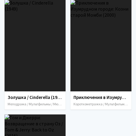
Золушка / Cinderella (1949)
Приключения в Изумрудном городе: Козни старой Момби (2000)
Мелодрама / Мультфильмы / Мюзикл / Семейный / Фэнтези / США / 1949
Короткометражка / Мультфильмы / Приключения / Фэнтези / Россия / 2000