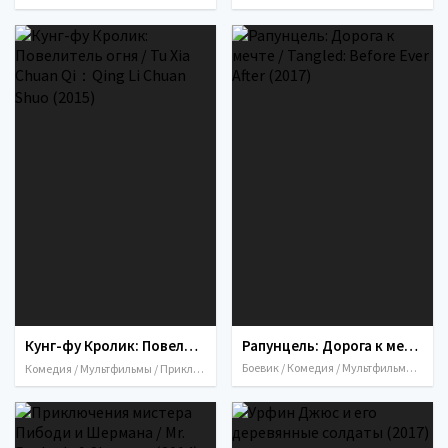
Кунг-фу Кролик: Повелитель огня / Tu Xia Chuan Qi：Qing Li C
Рапунцель: Дорога к мечте / Ta
Боевик / Комедия / Мультфильмы / Мюзи
Комедия / Мультфильмы / Приключения / Семейный / 2015 / Китай