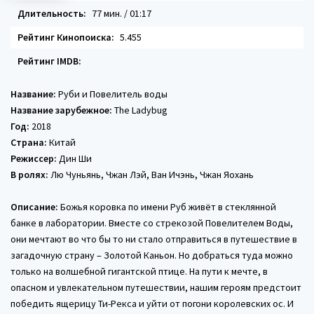
Длительность:
77 мин. / 01:17
Рейтинг Кинопоиска:
5.455
Рейтинг IMDB:
Название:
Руби и Повелитель воды
Название зарубежное:
The Ladybug
Год:
2018
Страна:
Китай
Режиссер:
Дин Ши
В ролях:
Лю Чуньянь, Чжан Лэй, Ван Ичэнь, Чжан Яохань
Описание:
Божья коровка по имени Руб живёт в стеклянной
банке в лаборатории. Вместе со стрекозой Повелителем Воды,
они мечтают во что бы то ни стало отправиться в путешествие в
загадочную страну – Золотой Каньон. Но добраться туда можно
только на волшебной гигантской птице. На пути к мечте, в
опасном и увлекательном путешествии, нашим героям предстоит
победить ящерицу Ти-Рекса и уйти от погони королевских ос. И