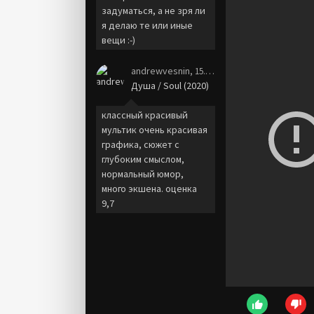
задуматься, а не зря ли
я делаю те или иные
вещи :-)
andrewvesnin
, 15.01.21
Душа / Soul (2020)
классный красивый
мультик очень красивая
графика, сюжет с
глубоким смыслом,
нормальный юмор,
много экшена. оценка
9,7