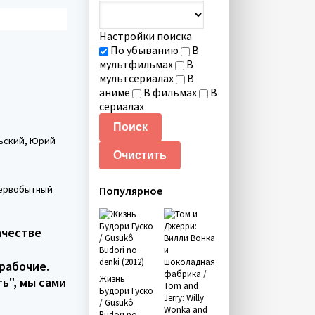
Настройки поиска
По убыванию
В
мультфильмах
В
мультсериалах
В
аниме
В фильмах
В
сериалах
льский, Юрий
 первобытный
Популярное
ачестве
 рабочие.
Жизнь
ь", мы сами
Будори Гуско
/ Gusukô
Budori no