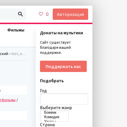
0
Авторизация
Фильмы
Донаты на мультики
Сайт существует
благодаря вашей
поддержке.
ский
» Кот, который гулял сам по себе (1968)
Поддержать нас
Подобрать
а
Год
тфильмы
/
Выберите жанр
Страна