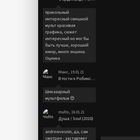
прикольный
интересный смешной
мульт красивая
графика, сюжет
интересный но мог бы
быть лучше, хороший
юмор, много экшена.
Оценка
Маис
, 19.01.21
В гости к Робинсонам / Meet the Robinsons (2007)
Шикааарный
мультфильм 😍
multo
, 16.01.21
Душа / Soul (2020)
andrewvesnin, да, сам
смотрел - заставляет