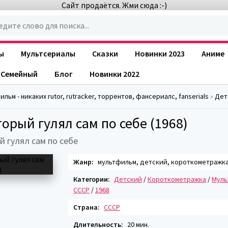
Сайт продаётся. Жми сюда :-)
ы
Мультсериалы
Сказки
Новинки 2023
Аниме
Семейный
Блог
Новинки 2022
льм - никаких rutor, rutracker, торрентов, фансериалс, fanserials
»
Дет
торый гулял сам по себе (1968)
й гулял сам по себе
Жанр:
мультфильм, детский, короткометражк
Категории:
Детский
/
Короткометражка
/
Муль
СССР
/
1968
Страна:
СССР
Длительность:
20 мин.