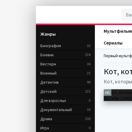
Мультфильм
Жанры
Сериалы
Биография
12
Боевик
274
Первый мультфи
Вестерн
16
Кот, ко
Военный
21
Кот, которы
Детектив
94
Детский
221
HD
Для взрослых
0
Документальный
10
Драма
210
Игра
0