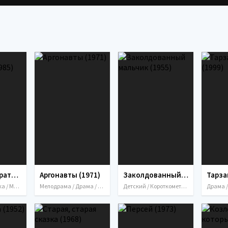
Терехина таратайка (1985)
Аргонавты (1971)
Заколдованный мальчик (1955)
Короткометражка / Мультфильмы / Семейный / СССР / 1985
Мелодрама / Драма / Короткометражка / Мультфильмы / Приключения / Семейный / Фэнтези / СССР / 1971
Детский / Короткометражка / Мультфильмы / Семейный / СССР / 1955