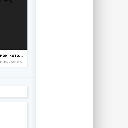
Козленок, который считал до десяти (1968)
Мультфильмы / Короткометражка / 1968 / СССР