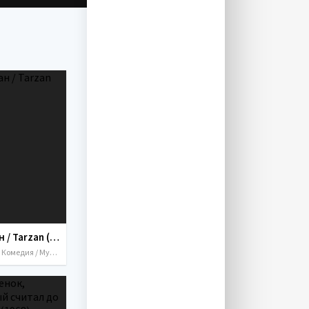
Тарзан / Tarzan (1999)
Драма / Комедия / Музыка / Мультфильмы / Приключения / Семейный / США / 1999