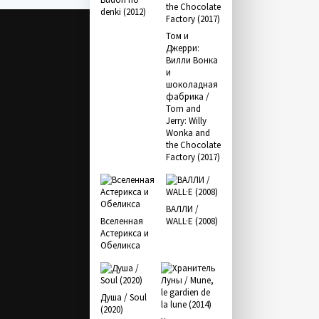
denki (2012)
Том и
Джерри:
Вилли Вонка
и
шоколадная
фабрика /
Tom and
Jerry: Willy
Wonka and
the Chocolate
Factory (2017)
ВАЛЛИ /
Вселенная
WALL·E (2008)
Астерикса и
Обеликса
Душа / Soul
(2020)