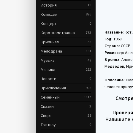
История
19
Комедия
896
Концерт
0
Название:
Кот,
Короткометражка
763
Год:
1968
Криминал
56
Страна:
СССР
Мелодрама
101
Режиссер:
Алек
В ролях:
Алекс
Музыка
48
Медведев, Ири
Мюзикл
222
Новости
0
Описание:
Филь
человек прируч
Приключения
906
Семейный
1117
Смотре
Сказки
3
Проверяй
Спорт
28
Напишите н
Ток-шоу
0