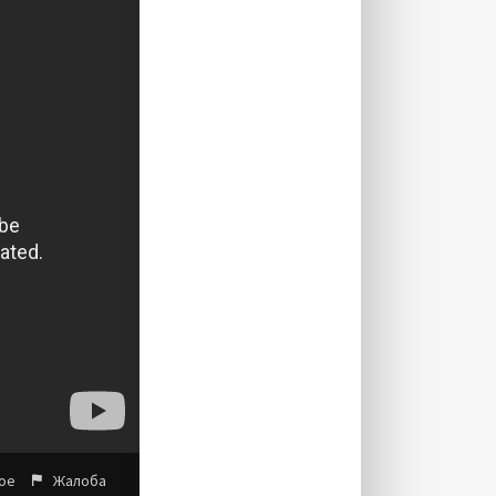
ое
Жалоба