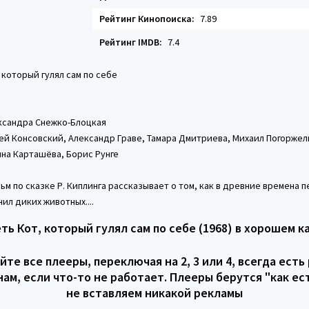
Рейтинг Кинопоиска:
7.89
Рейтинг IMDB:
7.4
 который гулял сам по себе
сандра Снежко-Блоцкая
ей Консовский, Александр Граве, Тамара Дмитриева, Михаил Погорже
на Карташёва, Борис Рунге
м по сказке Р. Киплинга рассказывает о том, как в древние времена
ил диких животных....
ть Кот, который гулял сам по себе (1968) в хорошем к
те все плееры, переключая на 2, 3 или 4, всегда есть
ам, если что-то не работает. Плееры берутся "как ест
не вставляем никакой рекламы