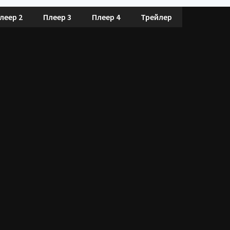
леер 2
Плеер 3
Плеер 4
Трейлер