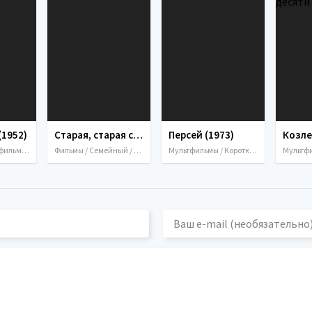
(1952)
Старая, старая сказка (1968)
Персей (1973)
Детский / Мультфильмы / Мюзикл / СССР / 1952
Фильмы / Семейный / Фэнтези / 1968 / СССР
Мультфильмы / Короткометражка / Приключения / Семейный / Фэнтези / 1973 / СССР