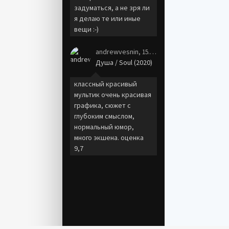
задуматься, а не зря ли
я делаю те или иные
вещи :-)
andrewvesnin
, 15.01.21
Душа / Soul (2020)
классный красивый
мультик очень красивая
графика, сюжет с
глубоким смыслом,
нормальный юмор,
много экшена. оценка
9,7