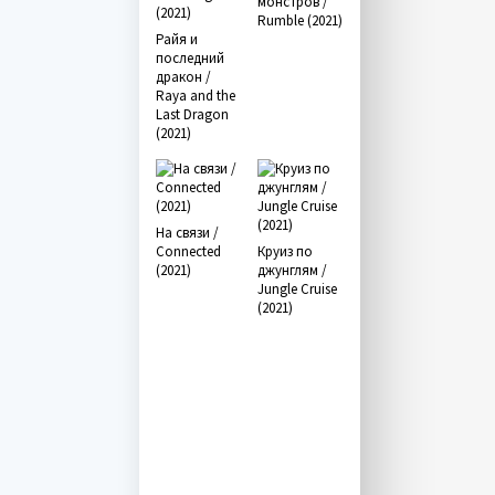
монстров /
Rumble (2021)
Райя и
последний
дракон /
Raya and the
Last Dragon
(2021)
На связи /
Connected
Круиз по
(2021)
джунглям /
Jungle Cruise
(2021)