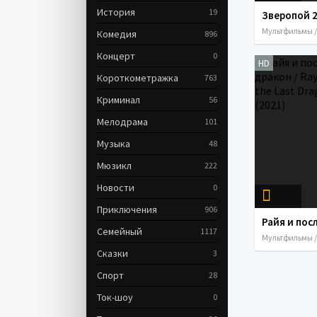
История
19
Комедия
896
Концерт
0
HD
Короткометражка
763
Криминал
56
Мелодрама
101
Музыка
48
Мюзикл
222
Новости
0
Приключения
906
Семейный
1117
Сказки
3
Спорт
28
Ток-шоу
0