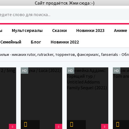
Сайт продаётся. Жми сюда :-)
ы
Мультсериалы
Сказки
Новинки 2023
Аниме
Семейный
Блог
Новинки 2022
льм - никаких rutor, rutracker, торрентов, фансериалс, fanserials
»
Обл
HD
HD
HD