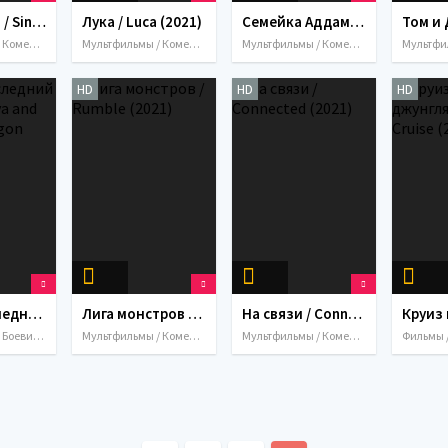
Зверопой 2 / Sing 2 (2021)
Лука / Luca (2021)
Семейка Аддамс: Горящий тур / Untitled Addams Family Sequel (2021)
Мультфильмы / Комедия / Музыка / Мюзикл / Приключения / Семейный / Фэнтези / США / Франция / Япония
Мультфильмы / Комедия / Приключения / Семейный / Фэнтези / США / Италия
Мультфильмы / Комедия / Мелодрама / Приключения / Семейный / Ужасы / Фантастика / Фэнтези / США / Великобритания / Канада
HD
HD
HD
Райя и последний дракон / Raya and the Last Dragon (2021)
Лига монстров / Rumble (2021)
На связи / Connected (2021)
Мультфильмы / Боевик / Комедия / Приключения / Семейный / Фэнтези / США / 2021
Мультфильмы / Комедия / Семейный / Спорт / Фэнтези / США / 2021
Мультфильмы / Комедия / Приключения / Семейный / Фантастика / США / 2021