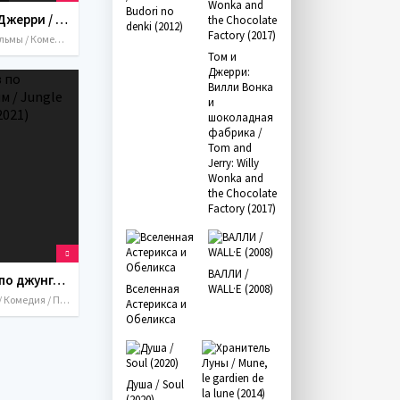
Budori no
Том и Джерри / Tom and Jerry (2021)
denki (2012)
Мультфильмы / Комедия / Приключения / Семейный / США / Великобритания / Германия / Франция
Том и
Джерри:
Вилли Вонка
и
шоколадная
фабрика /
Tom and
Jerry: Willy
Wonka and
the Chocolate
Factory (2017)
ВАЛЛИ /
Круиз по джунглям / Jungle Cruise (2021)
Вселенная
WALL·E (2008)
Фильмы / Комедия / Приключения / Фэнтези / США / 2021
Астерикса и
Обеликса
Душа / Soul
(2020)