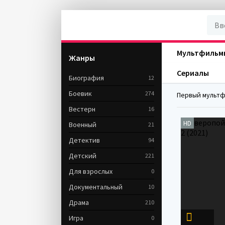
Мультфильм
Жанры
Сериалы
Биография
12
Боевик
274
Первый мультфи
Вестерн
16
HD
Военный
21
Детектив
94
Детский
221
Для взрослых
0
Документальный
10
Драма
210
Игра
0