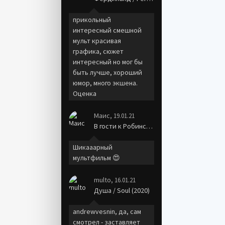
прикольный
интересный смешной
мульт красивая
графика, сюжет
интересный но мог бы
быть лучше, хороший
юмор, много экшена.
Оценка
Маис
, 19.01.21
В гости к Робинсонам / Meet the Robinsons (2007)
Шикааарный
мультфильм 😍
multo
, 16.01.21
Душа / Soul (2020)
andrewvesnin, да, сам
смотрел - заставляет