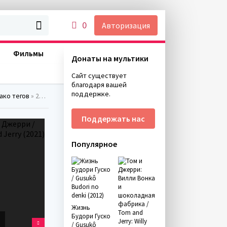
0
Авторизация
Фильмы
Донаты на мультики
Сайт существует
благодаря вашей
поддержке.
ако тегов
» 2021 » Страница 4
Поддержать нас
Популярное
Жизнь
Будори Гуско
/ Gusukô