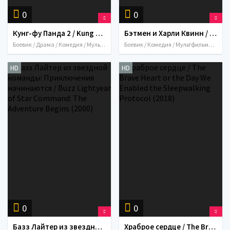
0
0
Кунг-фу Панда 2 / Kung Fu Panda 2 (2011)
Бэтмен и Харли Квинн / Batman and Harley Quinn (2017)
Боевик / Драма / Комедия / Мультфильмы / Приключения / Семейный / Фэнтези / США / Китай / 2011
Боевик / Комедия / Мультфильмы / Приключения / Семейный / Фантастика / 2017 / Фэнтези / США
HD
HD
0
0
Базз Лайтер из звездной команды: Приключения начинаются / Buzz Lightyear of Star Command: The Adventure Begins (2000)
Храброе сердце / The Brave Heart or the Day We Enabled the Sleepwalking Protocol (2018)