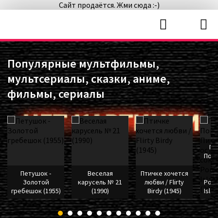
Сайт продаётся. Жми сюда :-)
Популярные мультфильмы,
мультсериалы, сказки, аниме,
фильмы, сериалы
Пи
Поро
Петушок -
Веселая
Птичке хочется
со
Золотой
карусель № 21
любви / Flirty
Poro
гребешок (1955)
(1990)
Birdy (1945)
Isla