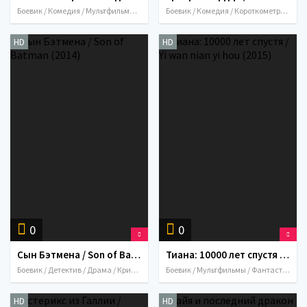
Боевик / Комедия / Мультфильмы / Приключения / Семейный / Фантастика / США / 2000
Боевик / Комедия / Короткометражка / Мультфильмы / Приключения / 2018 / Великобритания
HD
HD
0
0
Сын Бэтмена / Son of Batman (2014)
Тиана: 10000 лет спустя / Yi wan nian yi hou (2015)
Боевик / Детектив / Драма / Криминал / Мультфильмы / Приключения / Фэнтези / 2014 / США
Боевик / Мультфильмы / Фантастика / 2015 / Китай
HD
HD