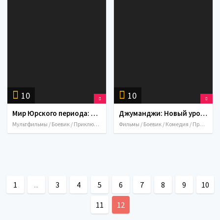
10
10
Мир Юрского периода: Лагерь Мелового периода / Jurassic World: Camp Cretaceous (2020)
Джуманджи: Новый уровень / Jumanji: The Next Level (2019)
Мультфильмы / Боевик / Приключения / Фантастика / 2020 / США
Фильмы / Боевик / Комедия / Приключения / Фэнтези / 2019 / США
1
...
3
4
5
6
7
8
9
10
11
12